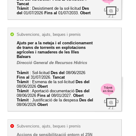
Tancat
Tràmit
: Desistiment de la sol·licitud
Des
del
01/07/2026
Fins al
01/07/2033.
Obert
Subvencions, ajuts, beques i premis
Ajuts per a la neteja i el condicionament
de trams de torrents en explotacions
agrícoles i ramaderes de les Illes
Balears
Direcció General de Recursos Hídrics
Tràmit
: Sol·licitud
Des del
08/06/2026
Fins al
31/07/2026.
Tancat
Tràmit
: Esmena de la sol·licitud
Des del
08/06/2026
Obert
Tràmit
Tràmit
: Aportació documentació
Des del
en línia
08/06/2026
Fins al
08/01/2027.
Obert
Tràmit
: Justificació de la despesa
Des del
08/06/2026
Obert
Subvencions, ajuts, beques i premis
Accions de sensibilització entorn el 25N