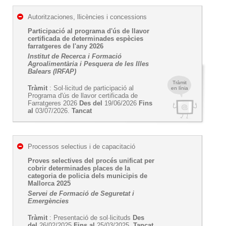
Autoritzaciones, llicències i concessions
Participació al programa d'ús de llavor
certificada de determinades espècies
farratgeres de l'any 2026
Institut de Recerca i Formació
Agroalimentària i Pesquera de les Illes
Balears (IRFAP)
Tràmit
Tràmit
: Sol·licitud de participació al
en línia
Programa d'ús de llavor certificada de
Farratgeres 2026
Des del
19/06/2026
Fins
al
03/07/2026.
Tancat
Processos selectius i de capacitació
Proves selectives del procés unificat per
cobrir determinades places de la
categoria de policia dels municipis de
Mallorca 2025
Servei de Formació de Seguretat i
Emergències
Tràmit
: Presentació de sol·licituds
Des
del
26/02/2025
Fins al
25/03/2025.
Tancat