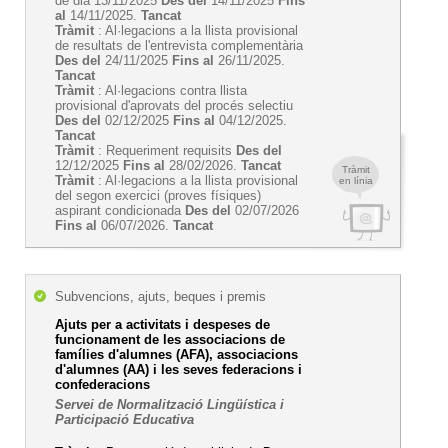
de dia 13/11/2025
Des del
14/11/2025
Fins
al
14/11/2025.
Tancat
Tràmit
: Al·legacions a la llista provisional
de resultats de l'entrevista complementària
Des del
24/11/2025
Fins al
26/11/2025.
Tancat
Tràmit
: Al·legacions contra llista
provisional d'aprovats del procés selectiu
Des del
02/12/2025
Fins al
04/12/2025.
Tancat
Tràmit
: Requeriment requisits
Des del
12/12/2025
Fins al
28/02/2026.
Tancat
Tràmit
Tràmit
: Al·legacions a la llista provisional
en línia
del segon exercici (proves físiques)
aspirant condicionada
Des del
02/07/2026
Fins al
06/07/2026.
Tancat
Subvencions, ajuts, beques i premis
Ajuts per a activitats i despeses de
funcionament de les associacions de
famílies d'alumnes (AFA), associacions
d'alumnes (AA) i les seves federacions i
confederacions
Servei de Normalització Lingüística i
Participació Educativa