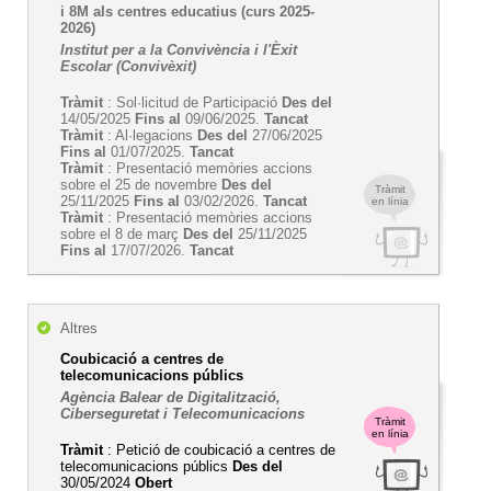
i 8M als centres educatius (curs 2025-
2026)
Institut per a la Convivència i l'Èxit
Escolar (Convivèxit)
Tràmit
: Sol·licitud de Participació
Des del
14/05/2025
Fins al
09/06/2025.
Tancat
Tràmit
: Al·legacions
Des del
27/06/2025
Fins al
01/07/2025.
Tancat
Tràmit
: Presentació memòries accions
sobre el 25 de novembre
Des del
Tràmit
25/11/2025
Fins al
03/02/2026.
Tancat
en línia
Tràmit
: Presentació memòries accions
sobre el 8 de març
Des del
25/11/2025
Fins al
17/07/2026.
Tancat
Altres
Coubicació a centres de
telecomunicacions públics
Agència Balear de Digitalització,
Ciberseguretat i Telecomunicacions
Tràmit
en línia
Tràmit
: Petició de coubicació a centres de
telecomunicacions públics
Des del
30/05/2024
Obert