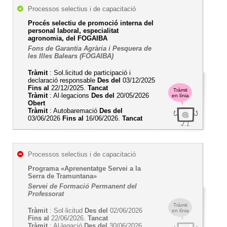
Processos selectius i de capacitació
Procés selectiu de promoció interna del
personal laboral, especialitat
agronomia, del FOGAIBA
Fons de Garantia Agrària i Pesquera de
les Illes Balears (FOGAIBA)
Tràmit
: Sol.licitud de participació i
declaració responsable
Des del
03/12/2025
Fins al
22/12/2025.
Tancat
Tràmit
Tràmit
: Al·legacions
Des del
20/05/2026
en línia
Obert
Tràmit
: Autobaremació
Des del
03/06/2026
Fins al
16/06/2026.
Tancat
Processos selectius i de capacitació
Programa «Aprenentatge Servei a la
Serra de Tramuntana»
Servei de Formació Permanent del
Professorat
Tràmit
Tràmit
: Sol·licitud
Des del
02/06/2026
en línia
Fins al
22/06/2026.
Tancat
Tràmit
: Al·legació
Des del
30/06/2026