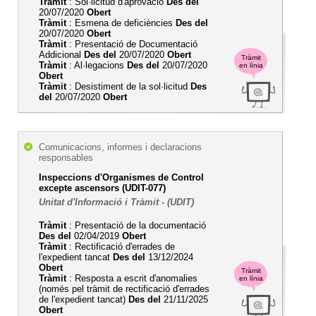
Tràmit
: Sol·licitud d'aprovació
Des del
20/07/2020
Obert
Tràmit
: Esmena de deficiències
Des del
20/07/2020
Obert
Tràmit
: Presentació de Documentació
Addicional
Des del
20/07/2020
Obert
Tràmit
Tràmit
: Al·legacions
Des del
20/07/2020
en línia
Obert
Tràmit
: Desistiment de la sol·licitud
Des
del
20/07/2020
Obert
Comunicacions, informes i declaracions
responsables
Inspeccions d'Organismes de Control
excepte ascensors (UDIT-077)
Unitat d'Informació i Tràmit - (UDIT)
Tràmit
: Presentació de la documentació
Des del
02/04/2019
Obert
Tràmit
: Rectificació d'errades de
l'expedient tancat
Des del
13/12/2024
Obert
Tràmit
Tràmit
: Resposta a escrit d'anomalies
en línia
(només pel tràmit de rectificació d'errades
de l'expedient tancat)
Des del
21/11/2025
Obert