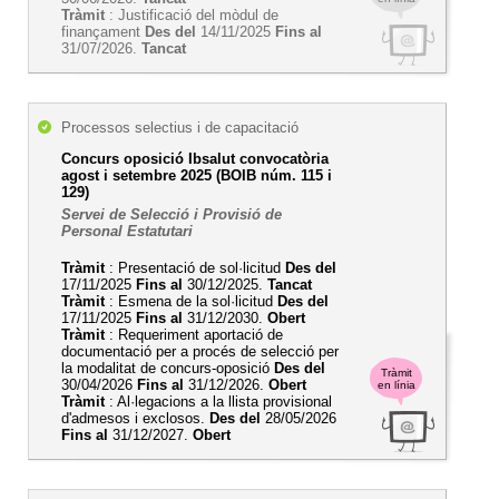
Tràmit
: Justificació del mòdul de
finançament
Des del
14/11/2025
Fins al
31/07/2026.
Tancat
Processos selectius i de capacitació
Concurs oposició Ibsalut convocatòria
agost i setembre 2025 (BOIB núm. 115 i
129)
Servei de Selecció i Provisió de
Personal Estatutari
Tràmit
: Presentació de sol·licitud
Des del
17/11/2025
Fins al
30/12/2025.
Tancat
Tràmit
: Esmena de la sol·licitud
Des del
17/11/2025
Fins al
31/12/2030.
Obert
Tràmit
: Requeriment aportació de
documentació per a procés de selecció per
la modalitat de concurs-oposició
Des del
Tràmit
30/04/2026
Fins al
31/12/2026.
Obert
en línia
Tràmit
: Al·legacions a la llista provisional
d'admesos i exclosos.
Des del
28/05/2026
Fins al
31/12/2027.
Obert