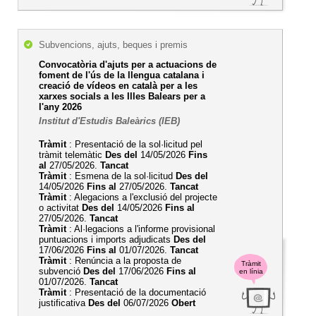
Subvencions, ajuts, beques i premis
Convocatòria d'ajuts per a actuacions de
foment de l'ús de la llengua catalana i
creació de vídeos en català per a les
xarxes socials a les Illes Balears per a
l'any 2026
Institut d'Estudis Baleàrics (IEB)
Tràmit
: Presentació de la sol·licitud pel
tràmit telemàtic
Des del
14/05/2026
Fins
al
27/05/2026.
Tancat
Tràmit
: Esmena de la sol·licitud
Des del
14/05/2026
Fins al
27/05/2026.
Tancat
Tràmit
: Alegacions a l'exclusió del projecte
o activitat
Des del
14/05/2026
Fins al
27/05/2026.
Tancat
Tràmit
: Al·legacions a l'informe provisional
puntuacions i imports adjudicats
Des del
17/06/2026
Fins al
01/07/2026.
Tancat
Tràmit
: Renúncia a la proposta de
Tràmit
subvenció
Des del
17/06/2026
Fins al
en línia
01/07/2026.
Tancat
Tràmit
: Presentació de la documentació
justificativa
Des del
06/07/2026
Obert