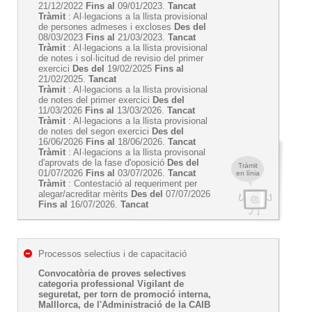
21/12/2022
Fins al
09/01/2023.
Tancat
Tràmit
: Al·legacions a la llista provisional
de persones admeses i excloses
Des del
08/03/2023
Fins al
21/03/2023.
Tancat
Tràmit
: Al·legacions a la llista provisional
de notes i sol·licitud de revisio del primer
exercici
Des del
19/02/2025
Fins al
21/02/2025.
Tancat
Tràmit
: Al·legacions a la llista provisional
de notes del primer exercici
Des del
11/03/2026
Fins al
13/03/2026.
Tancat
Tràmit
: Al·legacions a la llista provisional
de notes del segon exercici
Des del
16/06/2026
Fins al
18/06/2026.
Tancat
Tràmit
: Al·legacions a la llista provisonal
d'aprovats de la fase d'oposició
Des del
Tràmit
01/07/2026
Fins al
03/07/2026.
Tancat
en línia
Tràmit
: Contestació al requeriment per
alegar/acreditar mèrits
Des del
07/07/2026
Fins al
16/07/2026.
Tancat
Processos selectius i de capacitació
Convocatòria de proves selectives
categoria professional Vigilant de
seguretat, per torn de promoció interna,
Malllorca, de l'Administració de la CAIB