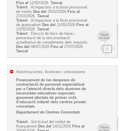
Fins al
12/02/2026.
Tancat
Tràmit
: Al.legacions a la llista provisional
de mèrits
Des del
25/02/2026
Fins al
27/02/2026.
Tancat
Tràmit
: Al·legacions a la llista provisional
de guanyadors
Des del
11/05/2026
Fins al
13/05/2026.
Tancat
Tràmit
: Elecció de llocs de feina i
Tràmit
presentació de la documentació
en línia
acreditativa de compliments dels requisits
Des del
08/07/2026
Fins al
27/07/2026.
Tancat
Autoritzaciones, llicències i concessions
Finançament de les despeses de
contractació de personal especialitzat
per a l'atenció directa dels alumnes de
necessitats educatives especials
greument afectats de primer cicle
d'educació infantil dels centres privats
concertats
Departament de Centres Concertats
Tràmit
: Sol·licitud del mòdul de
finançament
Des del
14/11/2025
Fins al
Tràmit
30/06/2026.
Tancat
en línia