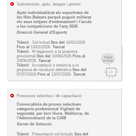
Subvencions, ajuts, beques i premis
Ajuts individualitzat als esportistes de
les Illes Balears perquè puguin millorar
els seus mitjans d'entrenament i l'accés
a les competicions de l'any 2026
Direcció General d'Esports
Tràmit
: Sol·licitud
Des del
16/01/2026
Fins al
13/02/2026.
Tancat
Tràmit
: Al·legacions a la proposta
provisional
Des del
10/06/2026
Fins al
Tràmit
23/06/2026.
Tancat
en línia
Tràmit
: Acceptació o renúncia a la
proposta de resolució definitiva
Des del
07/07/2026
Fins al
13/07/2026.
Tancat
Processos selectius i de capacitació
Convocatòria de proves selectives
categoria professional Vigilant de
seguretat, per torn lliure, Malllorca, de
l'Administració de la CAIB
Servei de Selecció
Tràmit
: Presentació sol·licituds
Des del