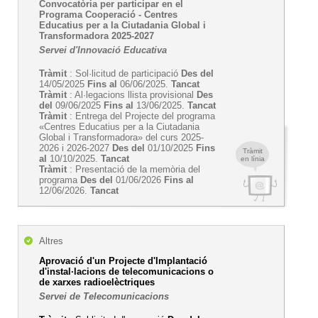
Convocatòria per participar en el
Programa Cooperació - Centres
Educatius per a la Ciutadania Global i
Transformadora 2025-2027
Servei d'Innovació Educativa
Tràmit
: Sol·licitud de participació
Des del
14/05/2025
Fins al
06/06/2025.
Tancat
Tràmit
: Al·legacions llista provisional
Des
del
09/06/2025
Fins al
13/06/2025.
Tancat
Tràmit
: Entrega del Projecte del programa
«Centres Educatius per a la Ciutadania
Global i Transformadora» del curs 2025-
2026 i 2026-2027
Des del
01/10/2025
Fins
Tràmit
al
10/10/2025.
Tancat
en línia
Tràmit
: Presentació de la memòria del
programa
Des del
01/06/2026
Fins al
12/06/2026.
Tancat
Altres
Aprovació d'un Projecte d'Implantació
d'instal·lacions de telecomunicacions o
de xarxes radioelèctriques
Servei de Telecomunicacions