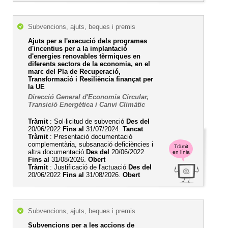
Subvencions, ajuts, beques i premis
Ajuts per a l'execució dels programes
d'incentius per a la implantació
d'energies renovables tèrmiques en
diferents sectors de la economia, en el
marc del Pla de Recuperació,
Transformació i Resiliència finançat per
la UE
Direcció General d'Economia Circular,
Transició Energètica i Canvi Climàtic
Tràmit
: Sol·licitud de subvenció
Des del
20/06/2022
Fins al
31/07/2024.
Tancat
Tràmit
: Presentació documentació
complementària, subsanació deficiències i
Tràmit
altra documentació
Des del
20/06/2022
en línia
Fins al
31/08/2026.
Obert
Tràmit
: Justificació de l'actuació
Des del
20/06/2022
Fins al
31/08/2026.
Obert
Subvencions, ajuts, beques i premis
Subvencions per a les accions de