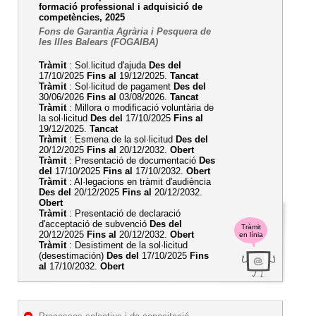
formació professional i adquisició de
competències, 2025
Fons de Garantia Agrària i Pesquera de
les Illes Balears (FOGAIBA)
Tràmit
: Sol.licitud d'ajuda
Des del
17/10/2025
Fins al
19/12/2025.
Tancat
Tràmit
: Sol·licitud de pagament
Des del
30/06/2026
Fins al
03/08/2026.
Tancat
Tràmit
: Millora o modificació voluntària de
la sol·licitud
Des del
17/10/2025
Fins al
19/12/2025.
Tancat
Tràmit
: Esmena de la sol·licitud
Des del
20/12/2025
Fins al
20/12/2032.
Obert
Tràmit
: Presentació de documentació
Des
del
17/10/2025
Fins al
17/10/2032.
Obert
Tràmit
: Al·legacions en tràmit d'audiència
Des del
20/12/2025
Fins al
20/12/2032.
Obert
Tràmit
: Presentació de declaració
d'acceptació de subvenció
Des del
Tràmit
20/12/2025
Fins al
20/12/2032.
Obert
en línia
Tràmit
: Desistiment de la sol·licitud
(desestimación)
Des del
17/10/2025
Fins
al
17/10/2032.
Obert