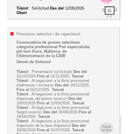
Tràmit
: Sol·licitud
Des del
12/05/2026
Obert
Processos selectius i de capacitació
Convocatòria de proves selectives
categoria professional Peó especialista,
pel torn lliure, Mallorca, de
l'Administració de la CAIB
Servei de Selecció
Tràmit
: Presentació sol·licituds
Des del
15/10/2025
Fins al
11/11/2025.
Tancat
Tràmit
: Al·legacions a la llista provisional
d'admesos i exclosos
Des del
19/11/2025
Fins al
02/12/2025.
Tancat
Tràmit
: Al·legacions a la llista provisional
d'aprovats del primer exercici
Des del
10/03/2026
Fins al
12/03/2026.
Tancat
Tràmit
: Al.legacions a la llista provisional
Segon exercici
Des del
16/06/2026
Fins al
18/06/2026.
Tancat
Tràmit
: Al·legacions a la llista provisional
d'aprovats de la fase d'oposició
Des del
Tràmit
29/06/2026
Fins al
01/07/2026.
Tancat
en línia