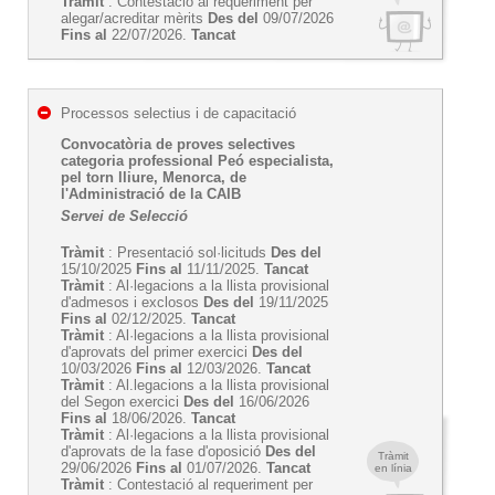
Tràmit
: Contestació al requeriment per
alegar/acreditar mèrits
Des del
09/07/2026
Fins al
22/07/2026.
Tancat
Processos selectius i de capacitació
Convocatòria de proves selectives
categoria professional Peó especialista,
pel torn lliure, Menorca, de
l'Administració de la CAIB
Servei de Selecció
Tràmit
: Presentació sol·licituds
Des del
15/10/2025
Fins al
11/11/2025.
Tancat
Tràmit
: Al·legacions a la llista provisional
d'admesos i exclosos
Des del
19/11/2025
Fins al
02/12/2025.
Tancat
Tràmit
: Al·legacions a la llista provisional
d'aprovats del primer exercici
Des del
10/03/2026
Fins al
12/03/2026.
Tancat
Tràmit
: Al.legacions a la llista provisional
del Segon exercici
Des del
16/06/2026
Fins al
18/06/2026.
Tancat
Tràmit
: Al·legacions a la llista provisional
d'aprovats de la fase d'oposició
Des del
Tràmit
29/06/2026
Fins al
01/07/2026.
Tancat
en línia
Tràmit
: Contestació al requeriment per