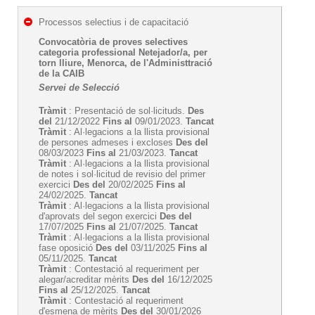
Processos selectius i de capacitació
Convocatòria de proves selectives
categoria professional Netejador/a, per
torn lliure, Menorca, de l'Administtració
de la CAIB
Servei de Selecció
Tràmit
: Presentació de sol·licituds.
Des
del
21/12/2022
Fins al
09/01/2023.
Tancat
Tràmit
: Al·legacions a la llista provisional
de persones admeses i excloses
Des del
08/03/2023
Fins al
21/03/2023.
Tancat
Tràmit
: Al·legacions a la llista provisional
de notes i sol·licitud de revisio del primer
exercici
Des del
20/02/2025
Fins al
24/02/2025.
Tancat
Tràmit
: Al·legacions a la llista provisional
d'aprovats del segon exercici
Des del
17/07/2025
Fins al
21/07/2025.
Tancat
Tràmit
: Al·legacions a la llista provisional
fase oposició
Des del
03/11/2025
Fins al
05/11/2025.
Tancat
Tràmit
: Contestació al requeriment per
alegar/acreditar mèrits
Des del
16/12/2025
Fins al
25/12/2025.
Tancat
Tràmit
: Contestació al requeriment
d'esmena de mèrits
Des del
30/01/2026