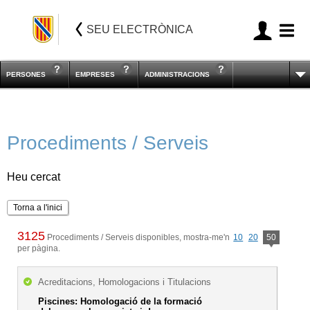
SEU ELECTRÒNICA
PERSONES
EMPRESES
ADMINISTRACIONS
Procediments / Serveis
Heu cercat
Torna a l'inici
3125
Procediments / Serveis disponibles, mostra-me'n
10
20
50
per pàgina.
Acreditacions, Homologacions i Titulacions
Piscines: Homologació de la formació