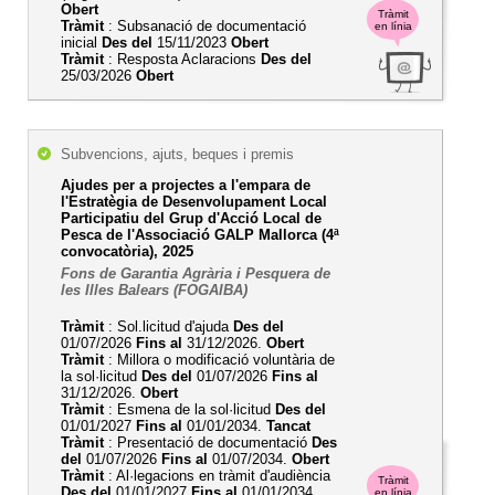
Obert
Tràmit
Tràmit
: Subsanació de documentació
en línia
inicial
Des del
15/11/2023
Obert
Tràmit
: Resposta Aclaracions
Des del
25/03/2026
Obert
Subvencions, ajuts, beques i premis
Ajudes per a projectes a l'empara de
l'Estratègia de Desenvolupament Local
Participatiu del Grup d'Acció Local de
Pesca de l'Associació GALP Mallorca (4ª
convocatòria), 2025
Fons de Garantia Agrària i Pesquera de
les Illes Balears (FOGAIBA)
Tràmit
: Sol.licitud d'ajuda
Des del
01/07/2026
Fins al
31/12/2026.
Obert
Tràmit
: Millora o modificació voluntària de
la sol·licitud
Des del
01/07/2026
Fins al
31/12/2026.
Obert
Tràmit
: Esmena de la sol·licitud
Des del
01/01/2027
Fins al
01/01/2034.
Tancat
Tràmit
: Presentació de documentació
Des
del
01/07/2026
Fins al
01/07/2034.
Obert
Tràmit
: Al·legacions en tràmit d'audiència
Tràmit
Des del
01/01/2027
Fins al
01/01/2034.
en línia