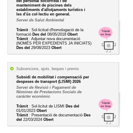
del personal socorrista i de
manteniment de piscines dels
establiments d'allotjaments turístics i
les d'ús col·lectiu en general.
Servei de Salut Ambiental
Tràmit
: Sol·licitud d'homologació de la
Tràmit
formació
Des del
08/05/2018
Obert
en línia
Tràmit
: Adjuntar nova documentació
(NOMÉS PER EXPEDIENTS JA INICIATS)
Des del
29/08/2023
Obert
Subvencions, ajuts, beques i premis
Subsidi de mobilitat i compensació per
despeses de transport (LISMI) 2026
Servei de Revisió i Pagament de
Nòmines de Prestacions Socials de
carácter econòmic
Tràmit
Tràmit
: Sol·licitut de LISMI
Des del
en línia
01/01/2023
Obert
Tràmit
: Presentació de documentació
Des
del
22/03/2024
Obert