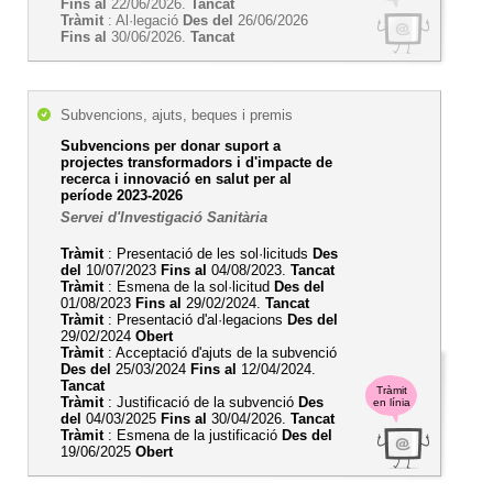
Fins al
22/06/2026.
Tancat
Tràmit
: Al·legació
Des del
26/06/2026
Fins al
30/06/2026.
Tancat
Subvencions, ajuts, beques i premis
Subvencions per donar suport a
projectes transformadors i d'impacte de
recerca i innovació en salut per al
període 2023-2026
Servei d'Investigació Sanitària
Tràmit
: Presentació de les sol·licituds
Des
del
10/07/2023
Fins al
04/08/2023.
Tancat
Tràmit
: Esmena de la sol·licitud
Des del
01/08/2023
Fins al
29/02/2024.
Tancat
Tràmit
: Presentació d'al·legacions
Des del
29/02/2024
Obert
Tràmit
: Acceptació d'ajuts de la subvenció
Des del
25/03/2024
Fins al
12/04/2024.
Tancat
Tràmit
Tràmit
: Justificació de la subvenció
Des
en línia
del
04/03/2025
Fins al
30/04/2026.
Tancat
Tràmit
: Esmena de la justificació
Des del
19/06/2025
Obert