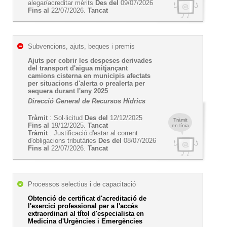
alegar/acreditar mèrits
Des del
09/07/2026
Fins al
22/07/2026.
Tancat
Subvencions, ajuts, beques i premis
Ajuts per cobrir les despeses derivades
del transport d'aigua mitjançant
camions cisterna en municipis afectats
per situacions d'alerta o prealerta per
sequera durant l'any 2025
Direcció General de Recursos Hídrics
Tràmit
: Sol·licitud
Des del
12/12/2025
Tràmit
Fins al
19/12/2025.
Tancat
en línia
Tràmit
: Justificació d'estar al corrent
d'obligacions tributàries
Des del
08/07/2026
Fins al
22/07/2026.
Tancat
Processos selectius i de capacitació
Obtenció de certificat d'acreditació de
l'exercici professional per a l'accés
extraordinari al títol d'especialista en
Medicina d'Urgències i Emergències