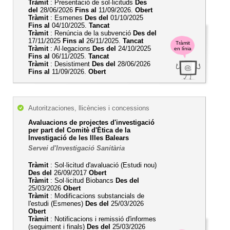
Tràmit
: Presentació de sol·licituds
Des
del
28/06/2026
Fins al
11/09/2026.
Obert
Tràmit
: Esmenes
Des del
01/10/2025
Fins al
04/10/2025.
Tancat
Tràmit
: Renúncia de la subvenció
Des del
17/11/2025
Fins al
26/11/2025.
Tancat
Tràmit
Tràmit
: Al·legacions
Des del
24/10/2025
en línia
Fins al
06/11/2025.
Tancat
Tràmit
: Desistiment
Des del
28/06/2026
Fins al
11/09/2026.
Obert
Autoritzaciones, llicències i concessions
Avaluacions de projectes d'investigació
per part del Comitè d'Ètica de la
Investigació de les Illes Balears
Servei d'Investigació Sanitària
Tràmit
: Sol·licitud d'avaluació (Estudi nou)
Des del
26/09/2017
Obert
Tràmit
: Sol·licitud Biobancs
Des del
25/03/2026
Obert
Tràmit
: Modificacions substancials de
l'estudi (Esmenes)
Des del
25/03/2026
Obert
Tràmit
: Notificacions i remissió d'informes
(seguiment i finals)
Des del
25/03/2026