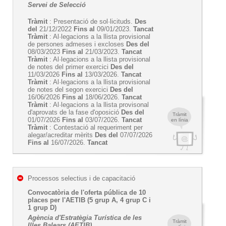
Servei de Selecció
Tràmit
: Presentació de sol·licituds.
Des
del
21/12/2022
Fins al
09/01/2023.
Tancat
Tràmit
: Al·legacions a la llista provisional
de persones admeses i excloses
Des del
08/03/2023
Fins al
21/03/2023.
Tancat
Tràmit
: Al·legacions a la llista provisional
de notes del primer exercici
Des del
11/03/2026
Fins al
13/03/2026.
Tancat
Tràmit
: Al·legacions a la llista provisional
de notes del segon exercici
Des del
16/06/2026
Fins al
18/06/2026.
Tancat
Tràmit
: Al·legacions a la llista provisonal
d'aprovats de la fase d'oposició
Des del
Tràmit
01/07/2026
Fins al
03/07/2026.
Tancat
en línia
Tràmit
: Contestació al requeriment per
alegar/acreditar mèrits
Des del
07/07/2026
Fins al
16/07/2026.
Tancat
Processos selectius i de capacitació
Convocatòria de l'oferta pública de 10
places per l'AETIB (5 grup A, 4 grup C i
1 grup D)
Agència d'Estratègia Turística de les
Tràmit
Illes Balears (AETIB)