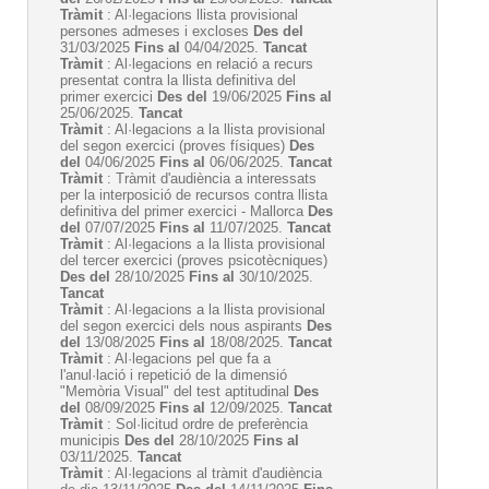
Tràmit
: Al·legacions llista provisional
persones admeses i excloses
Des del
31/03/2025
Fins al
04/04/2025.
Tancat
Tràmit
: Al·legacions en relació a recurs
presentat contra la llista definitiva del
primer exercici
Des del
19/06/2025
Fins al
25/06/2025.
Tancat
Tràmit
: Al·legacions a la llista provisional
del segon exercici (proves físiques)
Des
del
04/06/2025
Fins al
06/06/2025.
Tancat
Tràmit
: Tràmit d'audiència a interessats
per la interposició de recursos contra llista
definitiva del primer exercici - Mallorca
Des
del
07/07/2025
Fins al
11/07/2025.
Tancat
Tràmit
: Al·legacions a la llista provisional
del tercer exercici (proves psicotècniques)
Des del
28/10/2025
Fins al
30/10/2025.
Tancat
Tràmit
: Al·legacions a la llista provisional
del segon exercici dels nous aspirants
Des
del
13/08/2025
Fins al
18/08/2025.
Tancat
Tràmit
: Al·legacions pel que fa a
l'anul·lació i repetició de la dimensió
"Memòria Visual" del test aptitudinal
Des
del
08/09/2025
Fins al
12/09/2025.
Tancat
Tràmit
: Sol·licitud ordre de preferència
municipis
Des del
28/10/2025
Fins al
03/11/2025.
Tancat
Tràmit
: Al·legacions al tràmit d'audiència