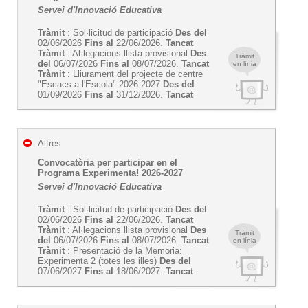
Servei d'Innovació Educativa
Tràmit
: Sol·licitud de participació
Des del
02/06/2026
Fins al
22/06/2026.
Tancat
Tràmit
: Al·legacions llista provisional
Des
Tràmit
del
06/07/2026
Fins al
08/07/2026.
Tancat
en línia
Tràmit
: Lliurament del projecte de centre
"Escacs a l'Escola" 2026-2027
Des del
01/09/2026
Fins al
31/12/2026.
Tancat
Altres
Convocatòria per participar en el
Programa Experimenta! 2026-2027
Servei d'Innovació Educativa
Tràmit
: Sol·licitud de participació
Des del
02/06/2026
Fins al
22/06/2026.
Tancat
Tràmit
: Al·legacions llista provisional
Des
Tràmit
del
06/07/2026
Fins al
08/07/2026.
Tancat
en línia
Tràmit
: Presentació de la Memoria:
Experimenta 2 (totes les illes)
Des del
07/06/2027
Fins al
18/06/2027.
Tancat