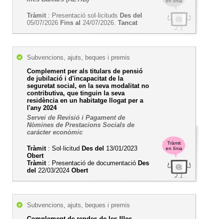
en línia
Tràmit
: Presentació sol·licituds
Des del
05/07/2026
Fins al
24/07/2026.
Tancat
Subvencions, ajuts, beques i premis
Complement per als titulars de pensió
de jubilació i d'incapacitat de la
seguretat social, en la seva modalitat no
contributiva, que tinguin la seva
residència en un habitatge llogat per a
l'any 2024
Servei de Revisió i Pagament de
Nòmines de Prestacions Socials de
carácter econòmic
Tràmit
Tràmit
: Sol·licitud
Des del
13/01/2023
en línia
Obert
Tràmit
: Presentació de documentació
Des
del
22/03/2024
Obert
Subvencions, ajuts, beques i premis
Complement de rendes de les Illes