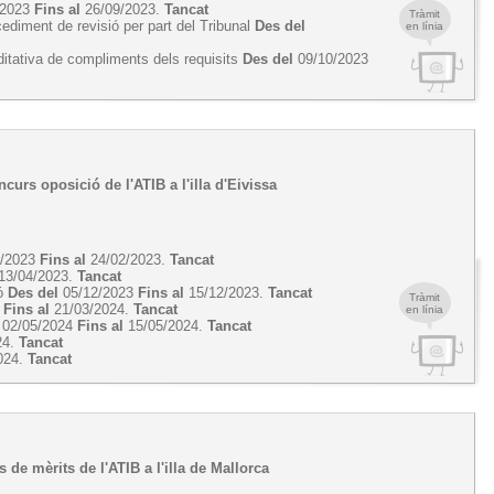
/2023
Fins al
26/09/2023.
Tancat
Tràmit
cediment de revisió per part del Tribunal
Des del
en línia
ditativa de compliments dels requisits
Des del
09/10/2023
curs oposició de l'ATIB a l'illa d'Eivissa
2/2023
Fins al
24/02/2023.
Tancat
13/04/2023.
Tancat
ió
Des del
05/12/2023
Fins al
15/12/2023.
Tancat
Tràmit
4
Fins al
21/03/2024.
Tancat
en línia
02/05/2024
Fins al
15/05/2024.
Tancat
24.
Tancat
024.
Tancat
s de mèrits de l'ATIB a l'illa de Mallorca