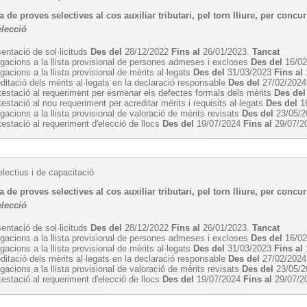
 de proves selectives al cos auxiliar tributari, pel torn lliure, per concur
elecció
entació de sol·licituds
Des del
28/12/2022
Fins al
26/01/2023.
Tancat
egacions a la llista provisional de persones admeses i excloses
Des del
16/0
egacions a la llista provisional de mèrits al·legats
Des del
31/03/2023
Fins al
ditació dels mèrits al·legats en la declaració responsable
Des del
27/02/202
estació al requeriment per esmenar els defectes formals dels mèrits
Des del
estació al nou requeriment per acreditar mèrits i requisits al·legats
Des del
1
egacions a la llista provisional de valoració de mèrits revisats
Des del
23/05/
estació al requeriment d'elecció de llocs
Des del
19/07/2024
Fins al
29/07/2
lectius i de capacitació
 de proves selectives al cos auxiliar tributari, pel torn lliure, per concu
elecció
entació de sol·licituds
Des del
28/12/2022
Fins al
26/01/2023.
Tancat
egacions a la llista provisional de persones admeses i excloses
Des del
16/0
egacions a la llista provisional de mèrits al·legats
Des del
31/03/2023
Fins al
ditació dels mèrits al·legats en la declaració responsable
Des del
27/02/202
egacions a la llista provisional de valoració de mèrits revisats
Des del
23/05/
estació al requeriment d'elecció de llocs
Des del
19/07/2024
Fins al
29/07/2