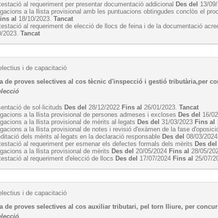
estació al requeriment per presentar documentació addicional
Des del
13/09
egacions a la llista provisional amb les puntuacions obtingudes conclòs el pro
ins al
18/10/2023.
Tancat
estació al requeriment de elecció de llocs de feina i de la documentació acre
0/2023.
Tancat
lectius i de capacitació
 de proves selectives al cos tècnic d'inspecció i gestió tributària,per con
elecció
entació de sol·licituds
Des del
28/12/2022
Fins al
26/01/2023.
Tancat
egacions a la llista provisional de persones admeses i excloses
Des del
16/0
egacions a la llista provisional de mèrits al·legats
Des del
31/03/2023
Fins al
egacions a la llista provisional de notes i revisió d'exàmen de la fase d'oposic
ditació dels mèrits al·legats en la declaració responsable
Des del
08/03/202
estació al requeriment per esmenar els defectes formals dels mèrits
Des del
egacions a la llista provisional de mèrits
Des del
20/05/2024
Fins al
28/05/20
estació al requeriment d'elecció de llocs
Des del
17/07/2024
Fins al
25/07/2
lectius i de capacitació
 de proves selectives al cos auxiliar tributari, pel torn lliure, per concur
elecció