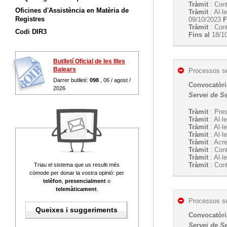
Tràmit
: Cont
Oficines d'Assistència en Matèria de
Tràmit
: Al·l
Registres
09/10/2023
F
Tràmit
: Cont
Codi DIR3
Fins al
18/1
Butlletí Oficial de les Illes
Balears
Processos se
Darrer butlletí:
098
, 06 / agost /
Convocatòria
2026
Servei de S
Tràmit
: Pres
Tràmit
: Al·l
Tràmit
: Al·l
Tràmit
: Al·l
Tràmit
: Acre
Tràmit
: Cont
Tràmit
: Al·l
Tràmit
: Cont
Triau el sistema que us resulti més
còmode per donar la vostra opinió: per
telèfon
,
presencialment
o
telemàticament
.
Processos se
Queixes i suggeriments
Convocatòria
Servei de S