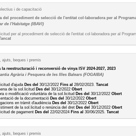
lectius i de capacitació
 del procediment de selecció de l'entitat col·laboradora per al Program
ar de l'Habitatge (IBAVI)
licitud per al procediment de selecció de l'entitat col·laboradora per al Prog
Tancat
 ajuts, beques i premis
 la reestructuració i reconversió de vinya ISV 2024-2027, 2023
antia Agrària i Pesquera de les Illes Balears (FOGAIBA)
licitud d'ajuda
Des del
30/12/2022
Fins al
28/02/2023.
Tancat
na de la sol.licitud
Des del
30/12/2022
Obert
ora o modificació voluntària de la sol.licitud
Des del
30/12/2022
Obert
sentació de la documentació
Des del
30/12/2022
Obert
egacions en tràmit d'audiència
Des del
30/12/2022
Obert
stiment de la sol.licitud o renúncia del dret
Des del
30/12/2022
Obert
licitud de pagament
Des del
22/02/2024
Fins al
30/06/2025.
Tancat
 ajuts, beques i premis