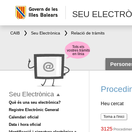
SEU ELECTRÒ
CAIB
Seu Electrònica
Relació de tràmits
Tots els
vostres tràmits
en línia
Person
Procedi
Seu Electrònica
Què és una seu electrònica?
Heu cercat
Registre Electrònic General
Torna a l'inici
Calendari oficial
Data i hora oficial
3125
Procediment
Identificació i signatura electrònica a