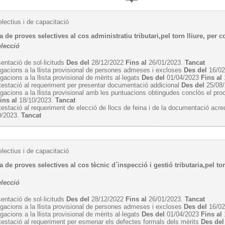
lectius i de capacitació
 de proves selectives al cos administratiu tributari,pel torn lliure, per c
elecció
entació de sol·licituds
Des del
28/12/2022
Fins al
26/01/2023.
Tancat
egacions a la llista provisional de persones admeses i excloses
Des del
16/0
egacions a la llista provisional de mèrits al·legats
Des del
01/04/2023
Fins al
estació al requeriment per presentar documentació addicional
Des del
25/08
egacions a la llista provisional amb les puntuacions obtingudes conclòs el pro
ins al
18/10/2023.
Tancat
estació al requeriment de elecció de llocs de feina i de la documentació acre
0/2023.
Tancat
lectius i de capacitació
 de proves selectives al cos tècnic d´inspecció i gestió tributaria,pel torn
elecció
entació de sol·licituds
Des del
28/12/2022
Fins al
26/01/2023.
Tancat
egacions a la llista provisional de persones admeses i excloses
Des del
16/0
egacions a la llista provisional de mèrits al·legats
Des del
01/04/2023
Fins al
estació al requeriment per esmenar els defectes formals dels mèrits
Des del