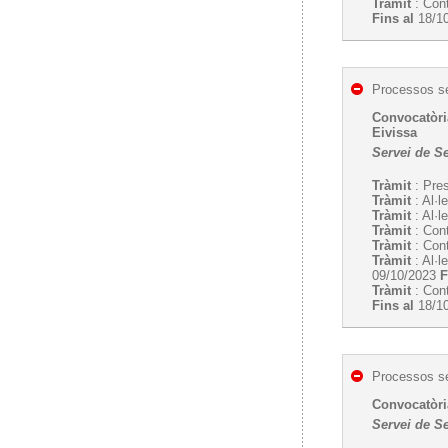
Tràmit
: Cont
Fins al
18/1
Processos se
Convocatòria
Eivissa
Servei de S
Tràmit
: Pres
Tràmit
: Al·l
Tràmit
: Al·l
Tràmit
: Cont
Tràmit
: Cont
Tràmit
: Al·l
09/10/2023
F
Tràmit
: Cont
Fins al
18/1
Processos se
Convocatòria
Servei de S