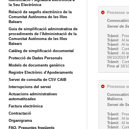
la Seu Electrònica
Relació de segells electrònics de la
Processos se
Comunitat Autònoma de les Illes
Convocatòria
Balears
Servei de S
Guia de simplificació adminstrativa de
procediments de l'Administració de la
Tràmit
: Pres
Comunitat Autònoma de les Illes
Tràmit
: Al·l
Balears
Tràmit
: Al·l
Tràmit
: Cont
Catàleg de simplificació documental
Tràmit
: Al·l
09/10/2023
F
Protecció de Dades Personals
Tràmit
: Cont
Models de documents genèrics
Fins al
18/1
Registre Electrònic d'Apoderaments
Servei de consulta de CSV CAIB
Processos se
Interrupcions del servei
Actuacions administratives
Convocatòria
automatitzades
Mallorca
Servei de S
Factura electrònica
Contractació
Tràmit
: Pres
Tràmit
: Al·l
Organigrama
Tràmit
: Al·l
Tràmit
: Cont
FAQ. Preguntes freqüents