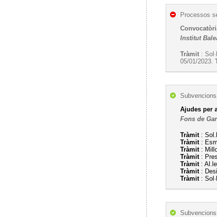
Processos se
Convocatòria
Institut Bale
Tràmit
: Sol·
05/01/2023.
Subvencions,
Ajudes per a
Fons de Gar
Tràmit
: Sol.
Tràmit
: Esme
Tràmit
: Mill
Tràmit
: Pre
Tràmit
: Al.l
Tràmit
: Desi
Tràmit
: Sol·
Subvencions,