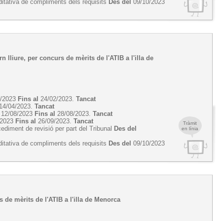
ditativa de compliments dels requisits
Des del
09/10/2023
n lliure, per concurs de mèrits de l'ATIB a l'illa de
2/2023
Fins al
24/02/2023.
Tancat
14/04/2023.
Tancat
12/08/2023
Fins al
28/08/2023.
Tancat
/2023
Fins al
26/09/2023.
Tancat
Tràmit
cediment de revisió per part del Tribunal
Des del
en línia
ditativa de compliments dels requisits
Des del
09/10/2023
rs de mèrits de l'ATIB a l'illa de Menorca