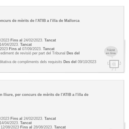
oncurs de mèrits de l'ATIB a l'illa de Mallorca
2/2023
Fins al
24/02/2023.
Tancat
14/04/2023.
Tancat
/2023
Fins al
07/09/2023.
Tancat
Tràmit
cediment de revisió per part del Tribunal
Des del
en línia
ditativa de compliments dels requisits
Des del
09/10/2023
 lliure, per concurs de mèrits de l'ATIB a l'illa de
2/2023
Fins al
24/02/2023.
Tancat
14/04/2023.
Tancat
12/08/2023
Fins al
28/08/2023.
Tancat