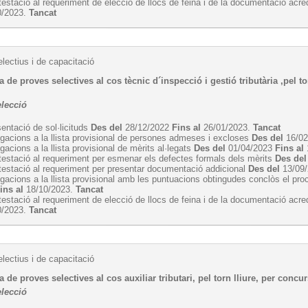
estació al requeriment de elecció de llocs de feina i de la documentació acre
0/2023.
Tancat
lectius i de capacitació
 de proves selectives al cos tècnic d´inspecció i gestió tributària ,pel tor
elecció
entació de sol·licituds
Des del
28/12/2022
Fins al
26/01/2023.
Tancat
egacions a la llista provisional de persones admeses i excloses
Des del
16/0
egacions a la llista provisional de mèrits al·legats
Des del
01/04/2023
Fins al
estació al requeriment per esmenar els defectes formals dels mèrits
Des del
estació al requeriment per presentar documentació addicional
Des del
13/09
egacions a la llista provisional amb les puntuacions obtingudes conclòs el pro
ins al
18/10/2023.
Tancat
estació al requeriment de elecció de llocs de feina i de la documentació acre
0/2023.
Tancat
lectius i de capacitació
 de proves selectives al cos auxiliar tributari, pel torn lliure, per concu
elecció