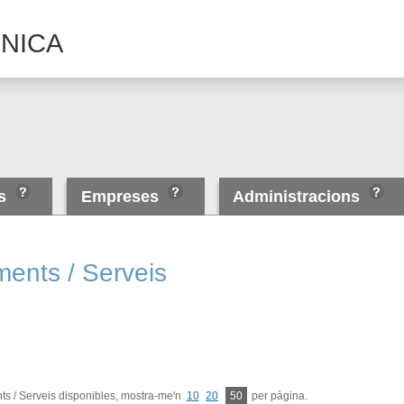
NICA
es
Empreses
Administracions
ments / Serveis
s / Serveis disponibles, mostra-me'n
10
20
50
per pàgina.