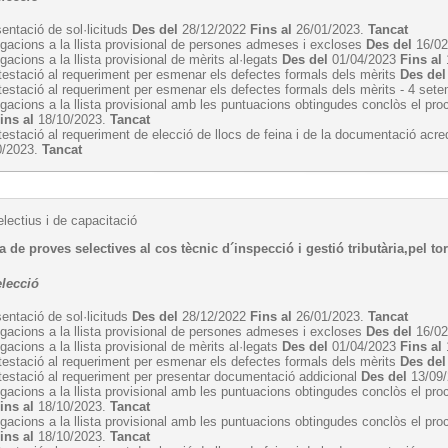
entació de sol·licituds
Des del
28/12/2022
Fins al
26/01/2023.
Tancat
egacions a la llista provisional de persones admeses i excloses
Des del
16/0
egacions a la llista provisional de mèrits al·legats
Des del
01/04/2023
Fins al
estació al requeriment per esmenar els defectes formals dels mèrits
Des del
estació al requeriment per esmenar els defectes formals dels mèrits - 4 se
egacions a la llista provisional amb les puntuacions obtingudes conclòs el pro
ins al
18/10/2023.
Tancat
estació al requeriment de elecció de llocs de feina i de la documentació acre
0/2023.
Tancat
lectius i de capacitació
 de proves selectives al cos tècnic d´inspecció i gestió tributària,pel torn
elecció
entació de sol·licituds
Des del
28/12/2022
Fins al
26/01/2023.
Tancat
egacions a la llista provisional de persones admeses i excloses
Des del
16/0
egacions a la llista provisional de mèrits al·legats
Des del
01/04/2023
Fins al
estació al requeriment per esmenar els defectes formals dels mèrits
Des del
estació al requeriment per presentar documentació addicional
Des del
13/09
egacions a la llista provisional amb les puntuacions obtingudes conclòs el pro
ins al
18/10/2023.
Tancat
egacions a la llista provisional amb les puntuacions obtingudes conclòs el pro
ins al
18/10/2023.
Tancat