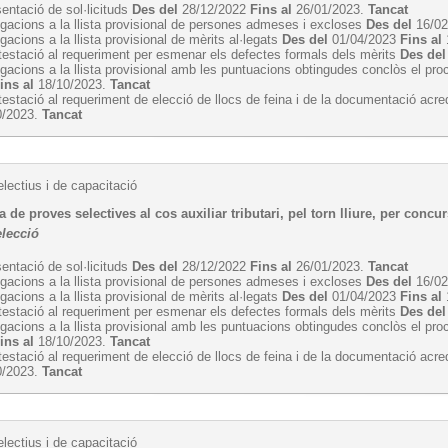
entació de sol·licituds
Des del
28/12/2022
Fins al
26/01/2023.
Tancat
egacions a la llista provisional de persones admeses i excloses
Des del
16/0
egacions a la llista provisional de mèrits al·legats
Des del
01/04/2023
Fins al
estació al requeriment per esmenar els defectes formals dels mèrits
Des del
egacions a la llista provisional amb les puntuacions obtingudes conclòs el pro
ins al
18/10/2023.
Tancat
estació al requeriment de elecció de llocs de feina i de la documentació acre
0/2023.
Tancat
lectius i de capacitació
 de proves selectives al cos auxiliar tributari, pel torn lliure, per concurs
elecció
entació de sol·licituds
Des del
28/12/2022
Fins al
26/01/2023.
Tancat
egacions a la llista provisional de persones admeses i excloses
Des del
16/0
egacions a la llista provisional de mèrits al·legats
Des del
01/04/2023
Fins al
estació al requeriment per esmenar els defectes formals dels mèrits
Des del
egacions a la llista provisional amb les puntuacions obtingudes conclòs el pro
ins al
18/10/2023.
Tancat
estació al requeriment de elecció de llocs de feina i de la documentació acre
0/2023.
Tancat
lectius i de capacitació