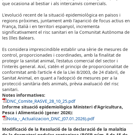
que ocasiona al bestiar i als intercanvis comercials.
L'evolució recent de la situació epidemiològica en països i
regions pròximes, juntament amb l'aparició de focus actius en
França, Italià i en territori espanyol, incrementa
significativament el risc sanitari en la Comunitat Autònoma de
les Illes Balears.
Es considera imprescindible establir una sèrie de mesures de
control, proporcionades i coordinades, amb la finalitat de
protegir la sanitat animal, l'estatus comercial del sector i
l'interès general. Així, s’atén el principi de proporcionalitat de
conformitat amb l’article 4 de la Llei 8/2003, de 24 d'abril, de
Sanitat Animal, en quant a l’adopció de mesures per a la
protecció sanitària dels animals, prèvia avaluació del risc
sanitari.
Notes informatives:
DNC_Comite_RASVE_28_10_25.pdf
Informe situació epidemiològica Ministeri d'Agricultura,
Pesca i Alimentació (gener 2026):
Nota_-_Actualizacion_DNC_(07.01.2026).pdf
Modificació de la Resolució de la declaració de la malaltia
de la dermatosi nodular contagiosa (BOIB núm. 8 de 15 de