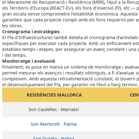
el Mecanisme de Recuperació i Resiliència (MRR), l’Ajut a la Recu
els Territoris d’Europa (REACT-EU), els fons d’inversió (FI), etc.
gran escala sense comprometre l’estabilitat econòmica. Aquesta f
garanteix que cada projecte compti amb els fons requerits per as
les obres.
Cronograma i estratègies
El Pla d’Infraestructures també detalla el cronograma d’activitats
específiques per executar cada projecte. Amb un enfocament est
estableix temps i etapes, per assegurar un avanç constant i una g
i del temps.
Monitoratge i avaluació
Finalment, es posa en marxa un sistema de monitoratge i avalu
permet mesurar els avanços i resultats obtinguts, a fi d’avaluar si
compleixen. Amb aquesta retroalimentació constant, el Govern po
el desenvolupament del Pla, per garantir-ne l’èxit a llarg termini.
RESIDÈNCIES MALLORCA
CEN
Son Caulelles - Marratxí
Son Martorell - Palma
Son Dureta - Palma