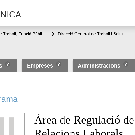
NICA
Conselleria de Treball, Funció Pública i Diàleg Social
Direcció General de Treball i Salut Laboral
es
Empreses
Administracions
rama
Área de Regulació de
Relacions Laborals