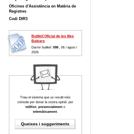
Oficines d'Assistència en Matèria de
Registres
Codi DIR3
Butlletí Oficial de les Illes
Balears
Darrer butlletí:
098
, 06 / agost /
2026
Triau el sistema que us resulti més
còmode per donar la vostra opinió: per
telèfon
,
presencialment
o
telemàticament
.
Queixes i suggeriments