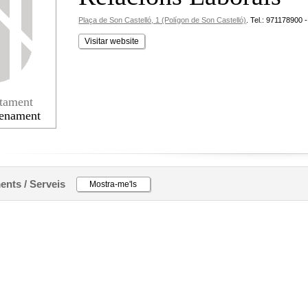
Plaça de Son Castelló, 1 (Polígon de Son Castelló)
.
Tel.: 971178900 
Visitar website
rtament
enament
nts / Serveis
Mostra-me'ls