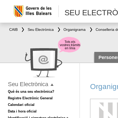
SEU ELECTRÒ
CAIB
Seu Electrònica
Organigrama
Tots els
vostres tràmits
en línia
Person
Seu Electrònica
Organig
Què és una seu electrònica?
Registre Electrònic General
Calendari oficial
Data i hora oficial
Identificació i signatura electrònica a