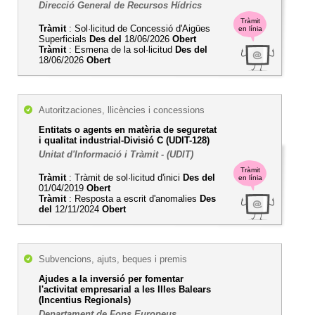
Direcció General de Recursos Hídrics
Tràmit
Tràmit
: Sol·licitud de Concessió d'Aigües
en línia
Superficials
Des del
18/06/2026
Obert
Tràmit
: Esmena de la sol·licitud
Des del
18/06/2026
Obert
Autoritzaciones, llicències i concessions
Entitats o agents en matèria de seguretat
i qualitat industrial-Divisió C (UDIT-128)
Unitat d'Informació i Tràmit - (UDIT)
Tràmit
Tràmit
: Tràmit de sol·licitud d'inici
Des del
en línia
01/04/2019
Obert
Tràmit
: Resposta a escrit d'anomalies
Des
del
12/11/2024
Obert
Subvencions, ajuts, beques i premis
Ajudes a la inversió per fomentar
l'activitat empresarial a les Illes Balears
(Incentius Regionals)
Departament de Fons Europeus