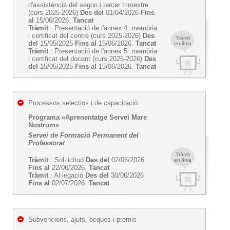
d'assistència del segon i tercer trimestre
(curs 2025-2026)
Des del
01/04/2026
Fins
al
15/06/2026.
Tancat
Tràmit
: Presentació de l'annex 4: memòria
i certificat del centre (curs 2025-2026)
Des
Tràmit
del
15/05/2025
Fins al
15/06/2026.
Tancat
en línia
Tràmit
: Presentació de l'annex 5: memòria
i certificat del docent (curs 2025-2026)
Des
del
15/05/2025
Fins al
15/06/2026.
Tancat
Processos selectius i de capacitació
Programa «Aprenentatge Servei Mare
Nostrum»
Servei de Formació Permanent del
Professorat
Tràmit
Tràmit
: Sol·licitud
Des del
02/06/2026
en línia
Fins al
22/06/2026.
Tancat
Tràmit
: Al·legació
Des del
30/06/2026
Fins al
02/07/2026.
Tancat
Subvencions, ajuts, beques i premis