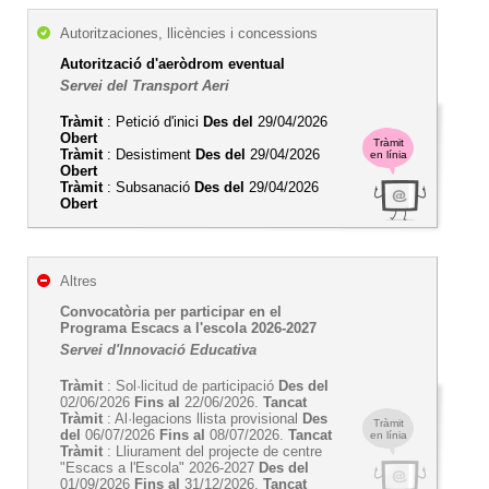
Autoritzaciones, llicències i concessions
Autorització d'aeròdrom eventual
Servei del Transport Aeri
Tràmit
: Petició d'inici
Des del
29/04/2026
Obert
Tràmit
Tràmit
: Desistiment
Des del
29/04/2026
en línia
Obert
Tràmit
: Subsanació
Des del
29/04/2026
Obert
Altres
Convocatòria per participar en el
Programa Escacs a l'escola 2026-2027
Servei d'Innovació Educativa
Tràmit
: Sol·licitud de participació
Des del
02/06/2026
Fins al
22/06/2026.
Tancat
Tràmit
: Al·legacions llista provisional
Des
Tràmit
del
06/07/2026
Fins al
08/07/2026.
Tancat
en línia
Tràmit
: Lliurament del projecte de centre
"Escacs a l'Escola" 2026-2027
Des del
01/09/2026
Fins al
31/12/2026.
Tancat