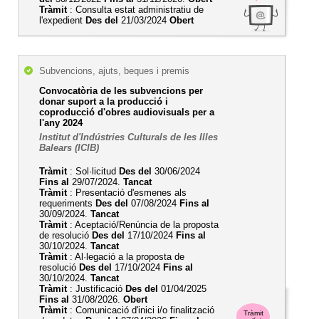
Tràmit
: Consulta estat administratiu de
l'expedient
Des del
21/03/2024
Obert
Subvencions, ajuts, beques i premis
Convocatòria de les subvencions per
donar suport a la producció i
coproducció d'obres audiovisuals per a
l'any 2024
Institut d'Indústries Culturals de les Illes
Balears (ICIB)
Tràmit
: Sol·licitud
Des del
30/06/2024
Fins al
29/07/2024.
Tancat
Tràmit
: Presentació d'esmenes als
requeriments
Des del
07/08/2024
Fins al
30/09/2024.
Tancat
Tràmit
: Aceptació/Renúncia de la proposta
de resolució
Des del
17/10/2024
Fins al
30/10/2024.
Tancat
Tràmit
: Al·legació a la proposta de
resolució
Des del
17/10/2024
Fins al
30/10/2024.
Tancat
Tràmit
: Justificació
Des del
01/04/2025
Fins al
31/08/2026.
Obert
Tràmit
: Comunicació d'inici i/o finalització
Tràmit