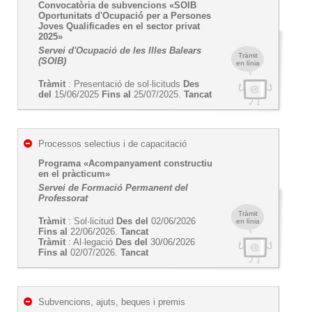
Convocatòria de subvencions «SOIB
Oportunitats d'Ocupació per a Persones
Joves Qualificades en el sector privat
2025»
Servei d'Ocupació de les Illes Balears
Tràmit
(SOIB)
en línia
Tràmit
: Presentació de sol·licituds
Des
del
15/06/2025
Fins al
25/07/2025.
Tancat
Processos selectius i de capacitació
Programa «Acompanyament constructiu
en el pràcticum»
Servei de Formació Permanent del
Professorat
Tràmit
Tràmit
: Sol·licitud
Des del
02/06/2026
en línia
Fins al
22/06/2026.
Tancat
Tràmit
: Al·legació
Des del
30/06/2026
Fins al
02/07/2026.
Tancat
Subvencions, ajuts, beques i premis