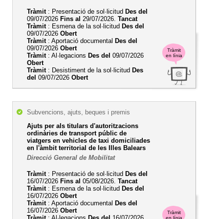
Tràmit
: Presentació de sol·licitud
Des del
09/07/2026
Fins al
29/07/2026.
Tancat
Tràmit
: Esmena de la sol·licitud
Des del
09/07/2026
Obert
Tràmit
: Aportació documental
Des del
09/07/2026
Obert
Tràmit
Tràmit
: Al·legacions
Des del
09/07/2026
en línia
Obert
Tràmit
: Desistiment de la sol·licitud
Des
del
09/07/2026
Obert
Subvencions, ajuts, beques i premis
Ajuts per als titulars d'autoritzacions
ordinàries de transport públic de
viatgers en vehicles de taxi domiciliades
en l'àmbit territorial de les Illes Balears
Direcció General de Mobilitat
Tràmit
: Presentació de sol·licitud
Des del
16/07/2026
Fins al
05/08/2026.
Tancat
Tràmit
: Esmena de la sol·licitud
Des del
16/07/2026
Obert
Tràmit
: Aportació documental
Des del
16/07/2026
Obert
Tràmit
Tràmit
: Al·legacions
Des del
16/07/2026
en línia