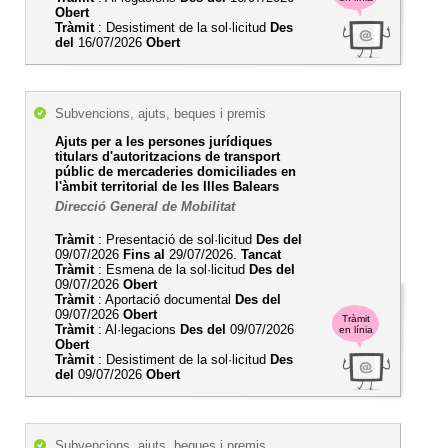
Obert
Tràmit
: Desistiment de la sol·licitud
Des
del
16/07/2026
Obert
Subvencions, ajuts, beques i premis
Ajuts per a les persones jurídiques
titulars d'autoritzacions de transport
públic de mercaderies domiciliades en
l'àmbit territorial de les Illes Balears
Direcció General de Mobilitat
Tràmit
: Presentació de sol·licitud
Des del
09/07/2026
Fins al
29/07/2026.
Tancat
Tràmit
: Esmena de la sol·licitud
Des del
09/07/2026
Obert
Tràmit
: Aportació documental
Des del
09/07/2026
Obert
Tràmit
Tràmit
: Al·legacions
Des del
09/07/2026
en línia
Obert
Tràmit
: Desistiment de la sol·licitud
Des
del
09/07/2026
Obert
Subvencions, ajuts, beques i premis