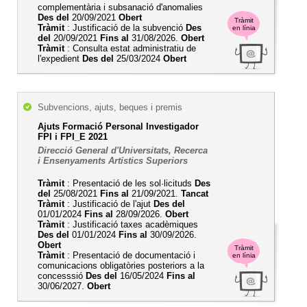
complementària i subsanació d'anomalies
Des del
20/09/2021
Obert
Tràmit
Tràmit
: Justificació de la subvenció
Des
en línia
del
20/09/2021
Fins al
31/08/2026.
Obert
Tràmit
: Consulta estat administratiu de
l'expedient
Des del
25/03/2024
Obert
Subvencions, ajuts, beques i premis
Ajuts Formació Personal Investigador
FPI i FPI_E 2021
Direcció General d'Universitats, Recerca
i Ensenyaments Artístics Superiors
Tràmit
: Presentació de les sol·licituds
Des
del
25/08/2021
Fins al
21/09/2021.
Tancat
Tràmit
: Justificació de l'ajut
Des del
01/01/2024
Fins al
28/09/2026.
Obert
Tràmit
: Justificació taxes acadèmiques
Des del
01/01/2024
Fins al
30/09/2026.
Obert
Tràmit
Tràmit
: Presentació de documentació i
en línia
comunicacions obligatòries posteriors a la
concesssió
Des del
16/05/2024
Fins al
30/06/2027.
Obert