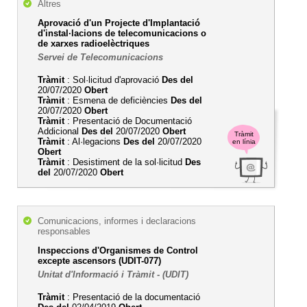
Altres
Aprovació d'un Projecte d'Implantació
d'instal·lacions de telecomunicacions o
de xarxes radioelèctriques
Servei de Telecomunicacions
Tràmit
: Sol·licitud d'aprovació
Des del
20/07/2020
Obert
Tràmit
: Esmena de deficiències
Des del
20/07/2020
Obert
Tràmit
: Presentació de Documentació
Addicional
Des del
20/07/2020
Obert
Tràmit
Tràmit
: Al·legacions
Des del
20/07/2020
en línia
Obert
Tràmit
: Desistiment de la sol·licitud
Des
del
20/07/2020
Obert
Comunicacions, informes i declaracions
responsables
Inspeccions d'Organismes de Control
excepte ascensors (UDIT-077)
Unitat d'Informació i Tràmit - (UDIT)
Tràmit
: Presentació de la documentació