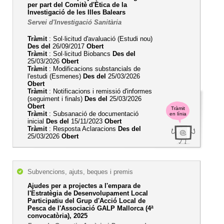
per part del Comitè d'Ètica de la
Investigació de les Illes Balears
Servei d'Investigació Sanitària
Tràmit
: Sol·licitud d'avaluació (Estudi nou)
Des del
26/09/2017
Obert
Tràmit
: Sol·licitud Biobancs
Des del
25/03/2026
Obert
Tràmit
: Modificacions substancials de
l'estudi (Esmenes)
Des del
25/03/2026
Obert
Tràmit
: Notificacions i remissió d'informes
(seguiment i finals)
Des del
25/03/2026
Obert
Tràmit
Tràmit
: Subsanació de documentació
en línia
inicial
Des del
15/11/2023
Obert
Tràmit
: Resposta Aclaracions
Des del
25/03/2026
Obert
Subvencions, ajuts, beques i premis
Ajudes per a projectes a l'empara de
l'Estratègia de Desenvolupament Local
Participatiu del Grup d'Acció Local de
Pesca de l'Associació GALP Mallorca (4ª
convocatòria), 2025