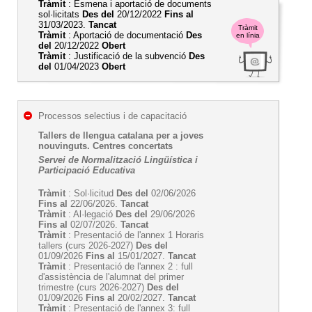
Tràmit
: Esmena i aportació de documents
sol·licitats
Des del
20/12/2022
Fins al
31/03/2023.
Tancat
Tràmit
Tràmit
: Aportació de documentació
Des
en línia
del
20/12/2022
Obert
Tràmit
: Justificació de la subvenció
Des
del
01/04/2023
Obert
Processos selectius i de capacitació
Tallers de llengua catalana per a joves
nouvinguts. Centres concertats
Servei de Normalització Lingüística i
Participació Educativa
Tràmit
: Sol·licitud
Des del
02/06/2026
Fins al
22/06/2026.
Tancat
Tràmit
: Al·legació
Des del
29/06/2026
Fins al
02/07/2026.
Tancat
Tràmit
: Presentació de l'annex 1 Horaris
tallers (curs 2026-2027)
Des del
01/09/2026
Fins al
15/01/2027.
Tancat
Tràmit
: Presentació de l'annex 2 : full
d'assistència de l'alumnat del primer
trimestre (curs 2026-2027)
Des del
01/09/2026
Fins al
20/02/2027.
Tancat
Tràmit
: Presentació de l'annex 3: full