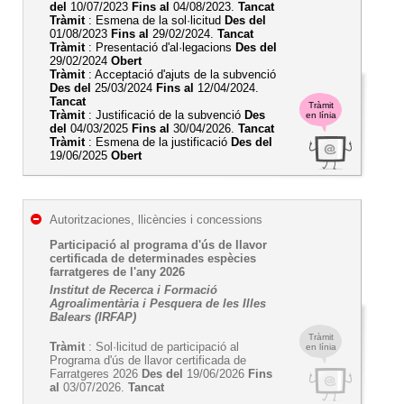
del
10/07/2023
Fins al
04/08/2023.
Tancat
Tràmit
: Esmena de la sol·licitud
Des del
01/08/2023
Fins al
29/02/2024.
Tancat
Tràmit
: Presentació d'al·legacions
Des del
29/02/2024
Obert
Tràmit
: Acceptació d'ajuts de la subvenció
Des del
25/03/2024
Fins al
12/04/2024.
Tancat
Tràmit
Tràmit
: Justificació de la subvenció
Des
en línia
del
04/03/2025
Fins al
30/04/2026.
Tancat
Tràmit
: Esmena de la justificació
Des del
19/06/2025
Obert
Autoritzaciones, llicències i concessions
Participació al programa d'ús de llavor
certificada de determinades espècies
farratgeres de l'any 2026
Institut de Recerca i Formació
Agroalimentària i Pesquera de les Illes
Balears (IRFAP)
Tràmit
Tràmit
: Sol·licitud de participació al
en línia
Programa d'ús de llavor certificada de
Farratgeres 2026
Des del
19/06/2026
Fins
al
03/07/2026.
Tancat