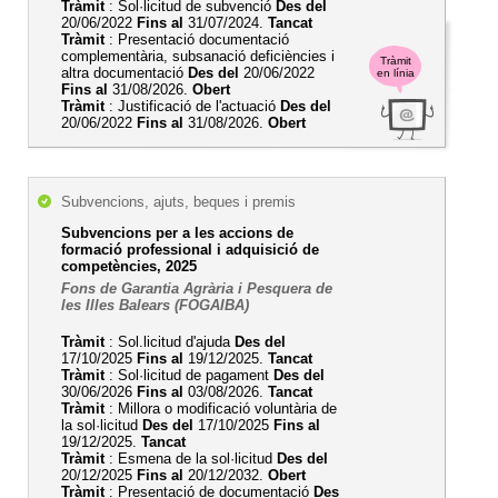
Tràmit
: Sol·licitud de subvenció
Des del
20/06/2022
Fins al
31/07/2024.
Tancat
Tràmit
: Presentació documentació
complementària, subsanació deficiències i
Tràmit
altra documentació
Des del
20/06/2022
en línia
Fins al
31/08/2026.
Obert
Tràmit
: Justificació de l'actuació
Des del
20/06/2022
Fins al
31/08/2026.
Obert
Subvencions, ajuts, beques i premis
Subvencions per a les accions de
formació professional i adquisició de
competències, 2025
Fons de Garantia Agrària i Pesquera de
les Illes Balears (FOGAIBA)
Tràmit
: Sol.licitud d'ajuda
Des del
17/10/2025
Fins al
19/12/2025.
Tancat
Tràmit
: Sol·licitud de pagament
Des del
30/06/2026
Fins al
03/08/2026.
Tancat
Tràmit
: Millora o modificació voluntària de
la sol·licitud
Des del
17/10/2025
Fins al
19/12/2025.
Tancat
Tràmit
: Esmena de la sol·licitud
Des del
20/12/2025
Fins al
20/12/2032.
Obert
Tràmit
: Presentació de documentació
Des