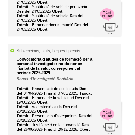
24/03/2025
Obert
Tràmit
: Sustitució de vehícle per avaria
Des del
24/03/2025
Obert
Tràmit
Tràmit
: Sustitució de vehicle
Des del
en línia
24/03/2025
Obert
Tràmit
: Esmenar documentació
Des del
24/03/2025
Obert
Subvencions, ajuts, beques i premis
Convocatòria d'ajudes de formació per a
personal investigador no doctor en
l'àmbit de la salut corresponent al
període 2025-2029
Servei d'Investigació Sanitària
Tràmit
: Presentació de sol·licituds
Des
del
04/04/2025
Fins al
07/05/2025.
Tancat
Tràmit
: Esmena de la sol·licitud
Des del
19/06/2025
Obert
Tràmit
: Acceptació ajuda
Des del
23/10/2025
Obert
Tràmit
Tràmit
: Presentació d'al·legacions
Des del
en línia
23/10/2025
Obert
Tràmit
: Justificació de la subvenció
Des
del
26/06/2026
Fins al
20/12/2029.
Obert