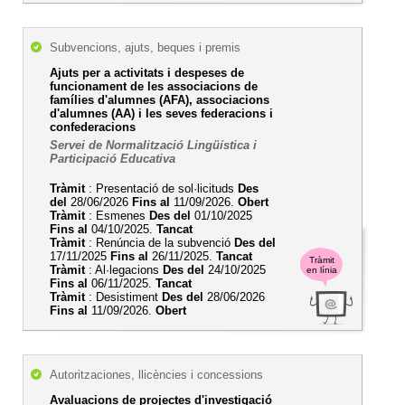
Subvencions, ajuts, beques i premis
Ajuts per a activitats i despeses de
funcionament de les associacions de
famílies d'alumnes (AFA), associacions
d'alumnes (AA) i les seves federacions i
confederacions
Servei de Normalització Lingüística i
Participació Educativa
Tràmit
: Presentació de sol·licituds
Des
del
28/06/2026
Fins al
11/09/2026.
Obert
Tràmit
: Esmenes
Des del
01/10/2025
Fins al
04/10/2025.
Tancat
Tràmit
: Renúncia de la subvenció
Des del
17/11/2025
Fins al
26/11/2025.
Tancat
Tràmit
Tràmit
: Al·legacions
Des del
24/10/2025
en línia
Fins al
06/11/2025.
Tancat
Tràmit
: Desistiment
Des del
28/06/2026
Fins al
11/09/2026.
Obert
Autoritzaciones, llicències i concessions
Avaluacions de projectes d'investigació