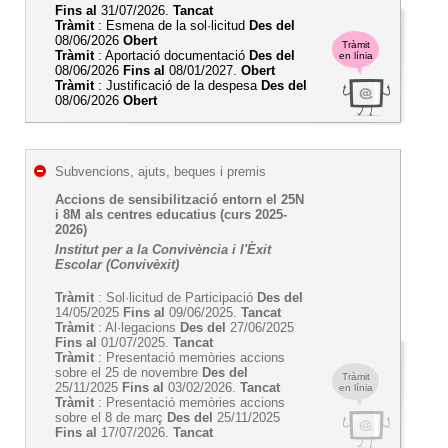
Fins al
31/07/2026.
Tancat
Tràmit
: Esmena de la sol·licitud
Des del
08/06/2026
Obert
Tràmit
Tràmit
: Aportació documentació
Des del
en línia
08/06/2026
Fins al
08/01/2027.
Obert
Tràmit
: Justificació de la despesa
Des del
08/06/2026
Obert
Subvencions, ajuts, beques i premis
Accions de sensibilització entorn el 25N
i 8M als centres educatius (curs 2025-
2026)
Institut per a la Convivència i l'Èxit
Escolar (Convivèxit)
Tràmit
: Sol·licitud de Participació
Des del
14/05/2025
Fins al
09/06/2025.
Tancat
Tràmit
: Al·legacions
Des del
27/06/2025
Fins al
01/07/2025.
Tancat
Tràmit
: Presentació memòries accions
sobre el 25 de novembre
Des del
Tràmit
25/11/2025
Fins al
03/02/2026.
Tancat
en línia
Tràmit
: Presentació memòries accions
sobre el 8 de març
Des del
25/11/2025
Fins al
17/07/2026.
Tancat