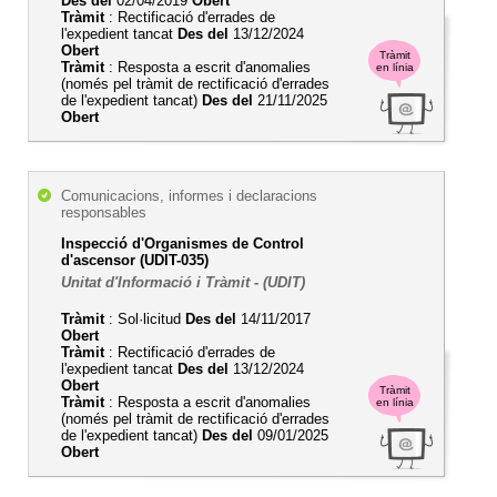
Des del
02/04/2019
Obert
Tràmit
: Rectificació d'errades de
l'expedient tancat
Des del
13/12/2024
Obert
Tràmit
Tràmit
: Resposta a escrit d'anomalies
en línia
(només pel tràmit de rectificació d'errades
de l'expedient tancat)
Des del
21/11/2025
Obert
Comunicacions, informes i declaracions
responsables
Inspecció d'Organismes de Control
d'ascensor (UDIT-035)
Unitat d'Informació i Tràmit - (UDIT)
Tràmit
: Sol·licitud
Des del
14/11/2017
Obert
Tràmit
: Rectificació d'errades de
l'expedient tancat
Des del
13/12/2024
Obert
Tràmit
Tràmit
: Resposta a escrit d'anomalies
en línia
(només pel tràmit de rectificació d'errades
de l'expedient tancat)
Des del
09/01/2025
Obert