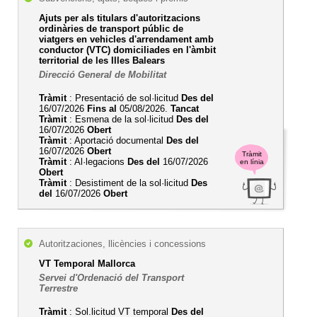
Ajuts per als titulars d'autoritzacions
ordinàries de transport públic de
viatgers en vehicles d'arrendament amb
conductor (VTC) domiciliades en l'àmbit
territorial de les Illes Balears
Direcció General de Mobilitat
Tràmit
: Presentació de sol·licitud
Des del
16/07/2026
Fins al
05/08/2026.
Tancat
Tràmit
: Esmena de la sol·licitud
Des del
16/07/2026
Obert
Tràmit
: Aportació documental
Des del
16/07/2026
Obert
Tràmit
Tràmit
: Al·legacions
Des del
16/07/2026
en línia
Obert
Tràmit
: Desistiment de la sol·licitud
Des
del
16/07/2026
Obert
Autoritzaciones, llicències i concessions
VT Temporal Mallorca
Servei d'Ordenació del Transport
Terrestre
Tràmit
: Sol.licitud VT temporal
Des del