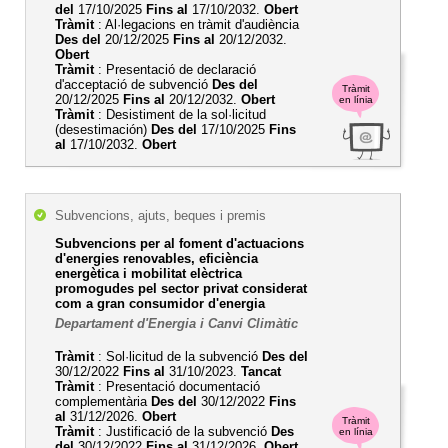
del
17/10/2025
Fins al
17/10/2032.
Obert
Tràmit
: Al·legacions en tràmit d'audiència
Des del
20/12/2025
Fins al
20/12/2032.
Obert
Tràmit
: Presentació de declaració
d'acceptació de subvenció
Des del
Tràmit
20/12/2025
Fins al
20/12/2032.
Obert
en línia
Tràmit
: Desistiment de la sol·licitud
(desestimación)
Des del
17/10/2025
Fins
al
17/10/2032.
Obert
Subvencions, ajuts, beques i premis
Subvencions per al foment d'actuacions
d'energies renovables, eficiència
energètica i mobilitat elèctrica
promogudes pel sector privat considerat
com a gran consumidor d'energia
Departament d'Energia i Canvi Climàtic
Tràmit
: Sol·licitud de la subvenció
Des del
30/12/2022
Fins al
31/10/2023.
Tancat
Tràmit
: Presentació documentació
complementària
Des del
30/12/2022
Fins
al
31/12/2026.
Obert
Tràmit
Tràmit
: Justificació de la subvenció
Des
en línia
del
30/12/2022
Fins al
31/12/2026.
Obert