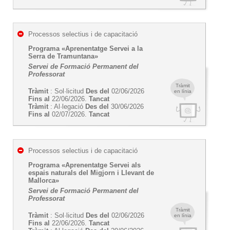
Processos selectius i de capacitació
Programa «Aprenentatge Servei a la
Serra de Tramuntana»
Servei de Formació Permanent del
Professorat
Tràmit
Tràmit
: Sol·licitud
Des del
02/06/2026
en línia
Fins al
22/06/2026.
Tancat
Tràmit
: Al·legació
Des del
30/06/2026
Fins al
02/07/2026.
Tancat
Processos selectius i de capacitació
Programa «Aprenentatge Servei als
espais naturals del Migjorn i Llevant de
Mallorca»
Servei de Formació Permanent del
Professorat
Tràmit
Tràmit
: Sol·licitud
Des del
02/06/2026
en línia
Fins al
22/06/2026.
Tancat