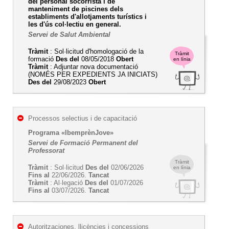
del personal socorrista i de
manteniment de piscines dels
establiments d'allotjaments turístics i
les d'ús col·lectiu en general.
Servei de Salut Ambiental
Tràmit
: Sol·licitud d'homologació de la
Tràmit
formació
Des del
08/05/2018
Obert
en línia
Tràmit
: Adjuntar nova documentació
(NOMÉS PER EXPEDIENTS JA INICIATS)
Des del
29/08/2023
Obert
Processos selectius i de capacitació
Programa «IbemprènJove»
Servei de Formació Permanent del
Professorat
Tràmit
Tràmit
: Sol·licitud
Des del
02/06/2026
en línia
Fins al
22/06/2026.
Tancat
Tràmit
: Al·legació
Des del
01/07/2026
Fins al
03/07/2026.
Tancat
Autoritzaciones, llicències i concessions