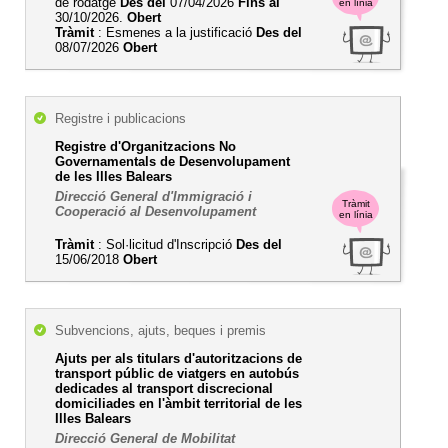
de rodatge
Des del
07/04/2026
Fins al
en línia
30/10/2026.
Obert
Tràmit
: Esmenes a la justificació
Des del
08/07/2026
Obert
Registre i publicacions
Registre d'Organitzacions No
Governamentals de Desenvolupament
de les Illes Balears
Direcció General d'Immigració i
Tràmit
Cooperació al Desenvolupament
en línia
Tràmit
: Sol·licitud d'Inscripció
Des del
15/06/2018
Obert
Subvencions, ajuts, beques i premis
Ajuts per als titulars d'autoritzacions de
transport públic de viatgers en autobús
dedicades al transport discrecional
domiciliades en l'àmbit territorial de les
Illes Balears
Direcció General de Mobilitat