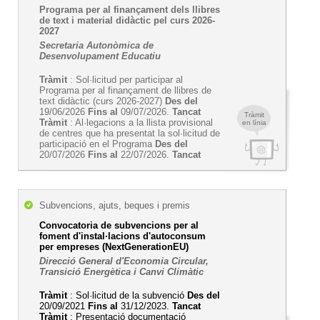
Programa per al finançament dels llibres
de text i material didàctic pel curs 2026-
2027
Secretaria Autonòmica de
Desenvolupament Educatiu
Tràmit
: Sol·licitud per participar al
Programa per al finançament de llibres de
text didàctic (curs 2026-2027)
Des del
19/06/2026
Fins al
09/07/2026.
Tancat
Tràmit
Tràmit
: Al·legacions a la llista provisional
en línia
de centres que ha presentat la sol·licitud de
participació en el Programa
Des del
20/07/2026
Fins al
22/07/2026.
Tancat
Subvencions, ajuts, beques i premis
Convocatoria de subvencions per al
foment d'instal·lacions d'autoconsum
per empreses (NextGenerationEU)
Direcció General d'Economia Circular,
Transició Energètica i Canvi Climàtic
Tràmit
: Sol·licitud de la subvenció
Des del
20/09/2021
Fins al
31/12/2023.
Tancat
Tràmit
: Presentació documentació