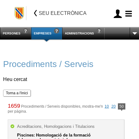
SEU ELECTRÒNICA
PERSONES
EMPRESES
ADMINISTRACIONS
Procediments / Serveis
Heu cercat
Torna a l'inici
1659
Procediments / Serveis disponibles, mostra-me'n
10
20
50
per pàgina.
Acreditacions, Homologacions i Titulacions
Piscines: Homologació de la formació