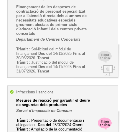
Finançament de les despeses de
contractació de personal especialitzat
per a l'atenció directa dels alumnes de
necessitats educatives especials
greument afectats de primer cicle
d'educació infantil dels centres privats
concertats
Departament de Centres Concertats
Tràmit
: Sol·licitud del mòdul de
finançament
Des del
14/11/2025
Fins al
Tràmit
30/06/2026.
Tancat
en línia
Tràmit
: Justificació del mòdul de
finançament
Des del
14/11/2025
Fins al
31/07/2026.
Tancat
Infraccions i sancions
Mesures de reacció per garantir el deure
de seguretat dels productes
Servei d'Inspecció de Consum
Tràmit
: Presentació de documentació i
Tràmit
al·legacions
Des del
25/07/2024
Obert
en línia
Tràmit
: Ampliació de la documentació