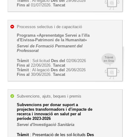
Tràmit
: Al·legació
Des del
29/06/2026
Fins al
01/07/2026.
Tancat
Processos selectius i de capacitació
Programa «Aprenentatge Servei a l'illa
d'Eivissa-Patrimoni de la Humanitat»
Servei de Formació Permanent del
Professorat
Tràmit
Tràmit
: Sol·licitud
Des del
02/06/2026
en línia
Fins al
22/06/2026.
Tancat
Tràmit
: Al·legació
Des del
26/06/2026
Fins al
30/06/2026.
Tancat
Subvencions, ajuts, beques i premis
Subvencions per donar suport a
projectes transformadors i d'impacte de
recerca i innovació en salut per al
període 2023-2026
Servei d'Investigació Sanitària
Tràmit
: Presentació de les sol·licituds
Des