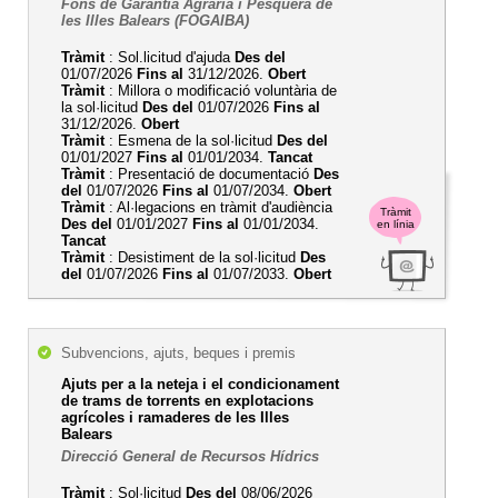
Fons de Garantia Agrària i Pesquera de
les Illes Balears (FOGAIBA)
Tràmit
: Sol.licitud d'ajuda
Des del
01/07/2026
Fins al
31/12/2026.
Obert
Tràmit
: Millora o modificació voluntària de
la sol·licitud
Des del
01/07/2026
Fins al
31/12/2026.
Obert
Tràmit
: Esmena de la sol·licitud
Des del
01/01/2027
Fins al
01/01/2034.
Tancat
Tràmit
: Presentació de documentació
Des
del
01/07/2026
Fins al
01/07/2034.
Obert
Tràmit
: Al·legacions en tràmit d'audiència
Tràmit
Des del
01/01/2027
Fins al
01/01/2034.
en línia
Tancat
Tràmit
: Desistiment de la sol·licitud
Des
del
01/07/2026
Fins al
01/07/2033.
Obert
Subvencions, ajuts, beques i premis
Ajuts per a la neteja i el condicionament
de trams de torrents en explotacions
agrícoles i ramaderes de les Illes
Balears
Direcció General de Recursos Hídrics
Tràmit
: Sol·licitud
Des del
08/06/2026