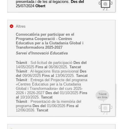
presentada i de les al·legacions.
Des del
25/07/2024
Obert
Altres
Convocatòria per participar en el
Programa Cooperació - Centres
Educatius per a la Ciutadania Global i
Transformadora 2025-2027
Servei d'Innovació Educativa
Tràmit
: Sol·licitud de participació
Des del
14/05/2025
Fins al
06/06/2025.
Tancat
Tràmit
: Al·legacions llista provisional
Des
del
09/06/2025
Fins al
13/06/2025.
Tancat
Tràmit
: Entrega del Projecte del programa
«Centres Educatius per a la Ciutadania
Global i Transformadora» del curs 2025-
2026 i 2026-2027
Des del
01/10/2025
Fins
Tràmit
al
10/10/2025.
Tancat
en línia
Tràmit
: Presentació de la memòria del
programa
Des del
01/06/2026
Fins al
12/06/2026.
Tancat