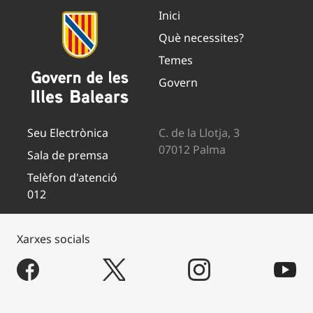
Inici
Què necessites?
Temes
Govern
Seu Electrònica
C. de la Llotja, 3
07012 Palma
Sala de premsa
Telèfon d'atenció
012
Xarxes socials