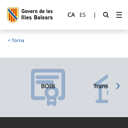
Detall
Salta al contingut principal
CA
ES
|
< Torna
BOIB
Transparènci