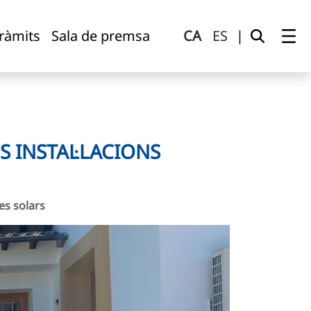
tràmits
Sala de premsa
CA
ES
|
S INSTAL·LACIONS
es solars