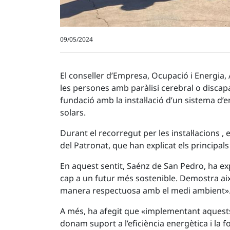
09/05/2024
El conseller d’Empresa, Ocupació i Energia, 
les persones amb paràlisi cerebral o discapa
fundació amb la instal·lació d’un sistema d’
solars.
Durant el recorregut per les instal·lacions 
del Patronat, que han explicat els principal
En aquest sentit, Saénz de San Pedro, ha exp
cap a un futur més sostenible. Demostra aix
manera respectuosa amb el medi ambient»
A més, ha afegit que «implementant aquests 
donam suport a l’eficiència energètica i la