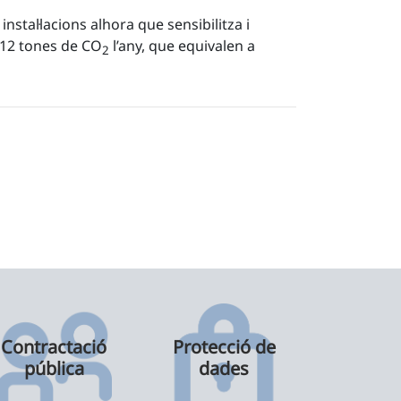
stal·lacions alhora que sensibilitza i
e 12 tones de CO
l’any, que equivalen a
2
Contractació
Protecció de
pública
dades