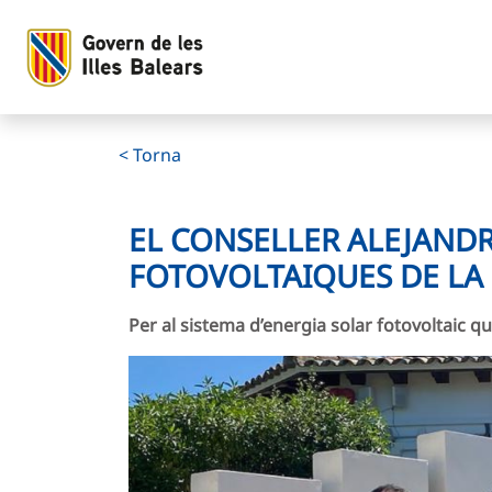
El conseller Alejandro Sáenz de San Pedro visita les instal·
Salta al contingut principal
< Torna
EL CONSELLER ALEJANDR
FOTOVOLTAIQUES DE LA
Per al sistema d’energia solar fotovoltaic q