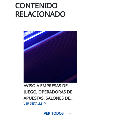
CONTENIDO
RELACIONADO
AVISO A EMPRESAS DE
JUEGO, OPERADORAS DE
APUESTAS, SALONES DE
VER DETALLE
JUEGO, SALAS DE BINGO Y
CASINOS DE JUEGO
VER TODOS