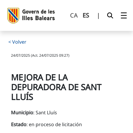
Mejora de la depuradora de Sant Lluís
Saltar al contenido principal
CA
ES
|
< Volver
24/07/2025 (Act. 24/07/2025 09:27)
MEJORA DE LA
DEPURADORA DE SANT
LLUÍS
Municipio
: Sant Lluís
Estado
: en proceso de licitación