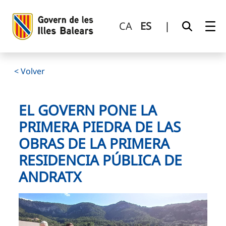
El Govern pone la primera piedra de las obras de la primer
Saltar al contenido principal
CA
ES
|
< Volver
EL GOVERN PONE LA
PRIMERA PIEDRA DE LAS
OBRAS DE LA PRIMERA
RESIDENCIA PÚBLICA DE
ANDRATX