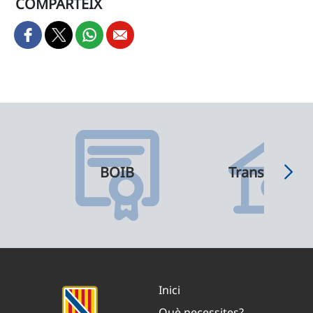
COMPARTEIX
BOIB
Transparènci
Inici
Què necessites?