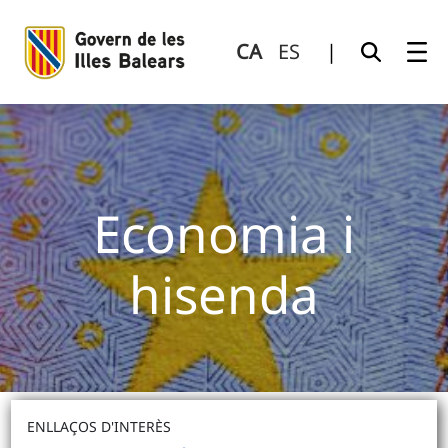
Economia i hisenda
Salta al contingut principal
CA
ES
|
Economia i
hisenda
ENLLAÇOS D'INTERÈS