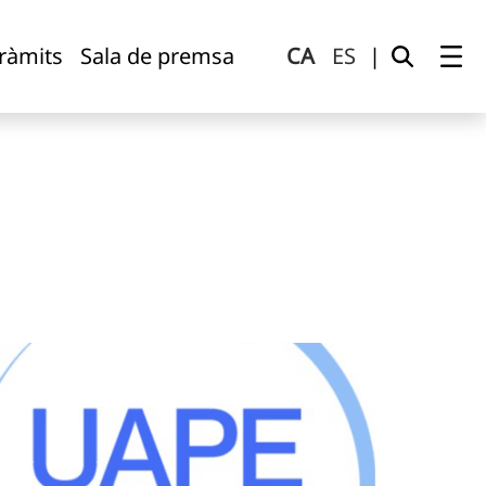
tràmits
Sala de premsa
CA
ES
|