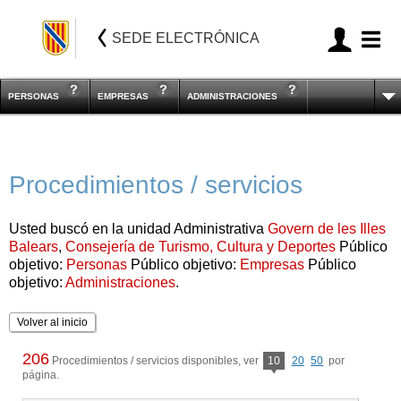
SEDE ELECTRÓNICA
PERSONAS
EMPRESAS
ADMINISTRACIONES
Procedimientos / servicios
Usted buscó en la unidad Administrativa
Govern de les Illes
Balears
,
Consejería de Turismo, Cultura y Deportes
Público
objetivo:
Personas
Público objetivo:
Empresas
Público
objetivo:
Administraciones
.
Volver al inicio
206
Procedimientos / servicios disponibles, ver
10
20
50
por
página.