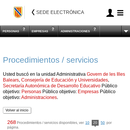
SEDE ELECTRÓNICA
PERSONAS
EMPRESAS
ADMINISTRACIONES
Procedimientos / servicios
Usted buscó en la unidad Administrativa
Govern de les Illes
Balears
,
Consejería de Educación y Universidades
,
Secretaría Autonómica de Desarrollo Educativo
Público
objetivo:
Personas
Público objetivo:
Empresas
Público
objetivo:
Administraciones
.
Volver al inicio
268
Procedimientos / servicios disponibles, ver
10
20
50
por
página.