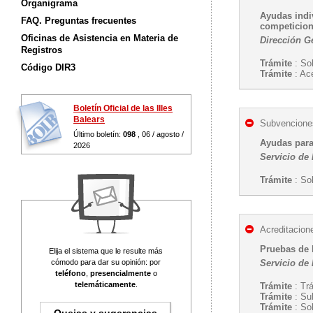
Organigrama
Ayudas indiv
FAQ. Preguntas frecuentes
competicion
Oficinas de Asistencia en Materia de
Dirección G
Registros
Trámite
: So
Código DIR3
Trámite
: Ac
Boletín Oficial de las Illes
Balears
Subvenciones
Último boletín:
098
, 06 / agosto /
Ayudas para 
2026
Servicio de
Trámite
: So
Acreditacion
Pruebas de 
Elija el sistema que le resulte más
cómodo para dar su opinión: por
Servicio de
teléfono
,
presencialmente
o
telemáticamente
.
Trámite
: Tr
Trámite
: Su
Trámite
: Sol