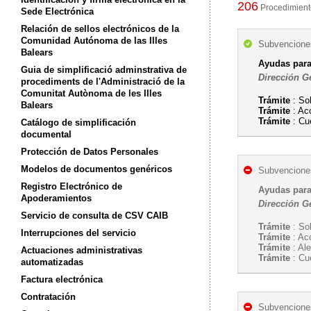
206
Procedimiento
Sede Electrónica
Relación de sellos electrónicos de la
Comunidad Autónoma de las Illes
Subvenciones
Balears
Ayudas para
Guia de simplificació adminstrativa de
Dirección G
procediments de l'Administració de la
Comunitat Autònoma de les Illes
Trámite
: So
Balears
Trámite
: Ac
Trámite
: Cue
Catálogo de simplificación
documental
Protección de Datos Personales
Modelos de documentos genéricos
Subvenciones
Registro Electrónico de
Ayudas para
Apoderamientos
Dirección G
Servicio de consulta de CSV CAIB
Trámite
: So
Interrupciones del servicio
Trámite
: Ac
Trámite
: Al
Actuaciones administrativas
Trámite
: Cue
automatizadas
Factura electrónica
Contratación
Subvenciones