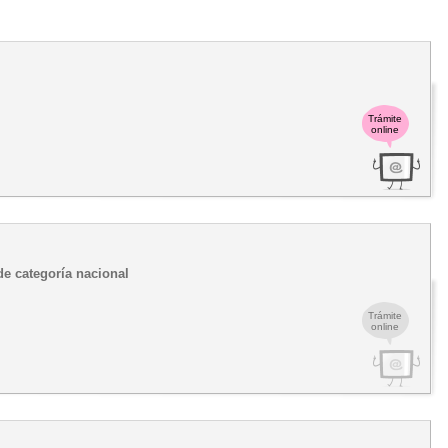
Trámite
online
de categoría nacional
Trámite
online