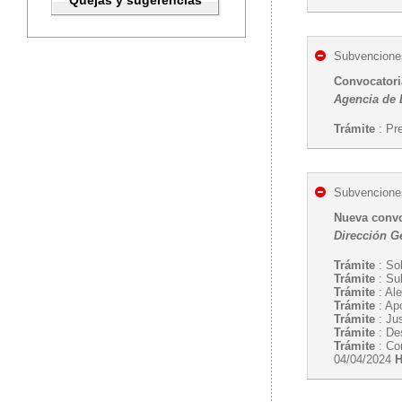
Quejas y sugerencias
Subvenciones
Convocatori
Agencia de E
Trámite
: Pr
Subvenciones
Nueva convo
Dirección G
Trámite
: So
Trámite
: Su
Trámite
: Al
Trámite
: Ap
Trámite
: Ju
Trámite
: Des
Trámite
: Com
04/04/2024
H