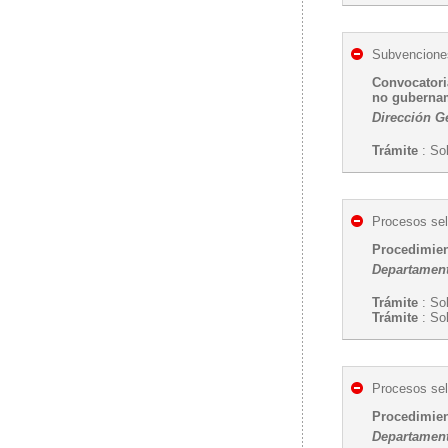
Subvenciones
Convocatori
no gubernam
Dirección G
Trámite
: So
Procesos sel
Procedimien
Departament
Trámite
: Sol
Trámite
: Sol
Procesos sel
Procedimien
Departament