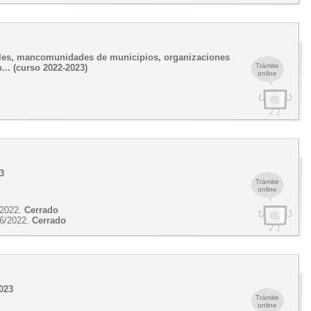
ales, mancomunidades de municipios, organizaciones
Trámite
.. (curso 2022-2023)
online
3
Trámite
online
/2022.
Cerrado
6/2022.
Cerrado
2023
Trámite
online