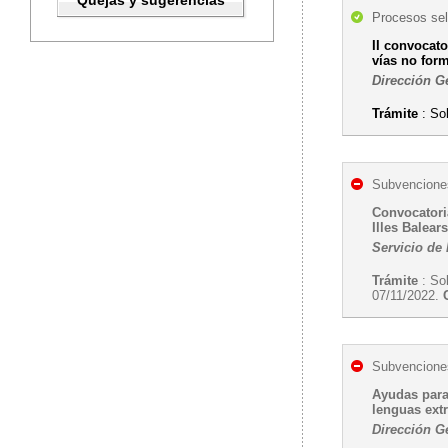
Quejas y sugerencias
Procesos sel
II convocato
vías no for
Dirección G
Trámite
: Sol
Subvenciones
Convocatori
Illes Balea
Servicio de 
Trámite
: So
07/11/2022.
Subvenciones
Ayudas para
lenguas ext
Dirección G