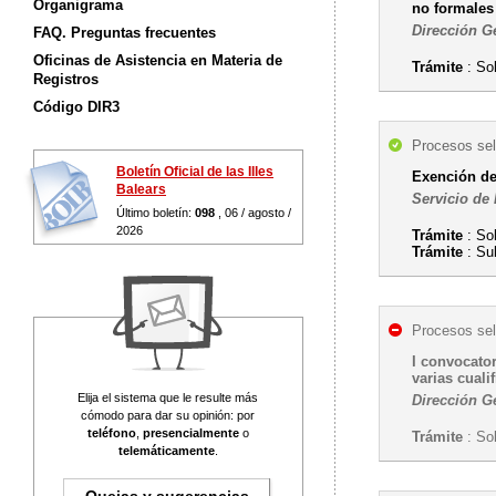
Organigrama
no formales
Dirección G
FAQ. Preguntas frecuentes
Oficinas de Asistencia en Materia de
Trámite
: Sol
Registros
Código DIR3
Procesos sel
Boletín Oficial de las Illes
Exención de 
Balears
Servicio de 
Último boletín:
098
, 06 / agosto /
2026
Trámite
: So
Trámite
: Su
Procesos sel
I convocato
varias cuali
Elija el sistema que le resulte más
Dirección G
cómodo para dar su opinión: por
teléfono
,
presencialmente
o
Trámite
: Sol
telemáticamente
.