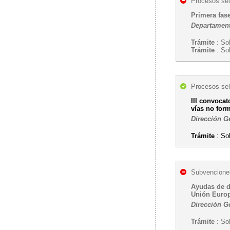
Procesos sel
Primera fas
Departament
Trámite
: Sol
Trámite
: Sol
Procesos sel
III convocat
vías no for
Dirección G
Trámite
: Sol
Subvenciones
Ayudas de d
Unión Europ
Dirección G
Trámite
: So