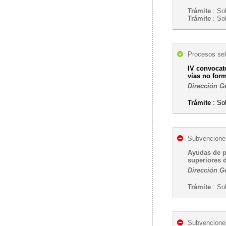
Trámite
: Sol
Trámite
: Sol
Procesos sel
IV convocato
vías no for
Dirección G
Trámite
: Sol
Subvenciones
Ayudas de p
superiores 
Dirección G
Trámite
: So
Subvenciones