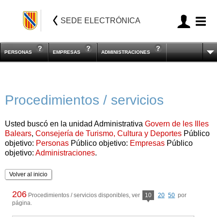
SEDE ELECTRÓNICA
PERSONAS
EMPRESAS
ADMINISTRACIONES
Procedimientos / servicios
Usted buscó en la unidad Administrativa
Govern de les Illes
Balears
,
Consejería de Turismo, Cultura y Deportes
Público
objetivo:
Personas
Público objetivo:
Empresas
Público
objetivo:
Administraciones
.
Volver al inicio
206
Procedimientos / servicios disponibles, ver
10
20
50
por
página.