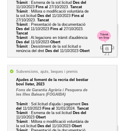
Tràmit
: Esmena de la sol.licitud
Des del
11/10/2023
Fins al
27/10/2023.
Tancat
Tràmit
: Millora o modificació voluntària de
la sol.licitud
Des del
11/10/2023
Fins al
27/10/2023.
Tancat
Tràmit
: Presentació de la documentació
Des del
11/10/2023
Fins al
27/10/2023.
Tancat
Tràmit
Tràmit
: Al.legacions en tràmit d'audiència
en línia
Des del
11/10/2023
Obert
Tràmit
: Desistiment de la sol.licitud o
renúncia del dret
Des del
11/10/2023
Obert
Subvencions, ajuts, beques i premis
Ajudes al foment de la recria del bestiar
boví lleter, 2023
Fons de Garantia Agrària i Pesquera de
les Illes Balears (FOGAIBA)
Tràmit
: Sol.licitud d'ajuda i pagament
Des
del
11/10/2023
Fins al
31/01/2024.
Tancat
Tràmit
: Esmena de la sol.licitud
Des del
11/10/2023
Obert
Tràmit
: Millora o modificació voluntària de
la sol.licitud
Des del
11/10/2023
Obert
Tràmit
: Presentació de la documentació