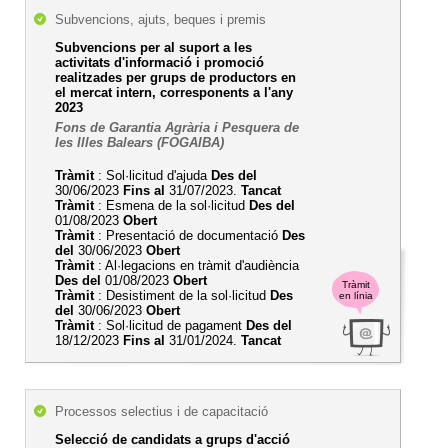
Subvencions, ajuts, beques i premis
Subvencions per al suport a les
activitats d'informació i promoció
realitzades per grups de productors en
el mercat intern, corresponents a l'any
2023
Fons de Garantia Agrària i Pesquera de
les Illes Balears (FOGAIBA)
Tràmit
: Sol·licitud d'ajuda
Des del
30/06/2023
Fins al
31/07/2023.
Tancat
Tràmit
: Esmena de la sol·licitud
Des del
01/08/2023
Obert
Tràmit
: Presentació de documentació
Des
del
30/06/2023
Obert
Tràmit
: Al·legacions en tràmit d'audiència
Des del
01/08/2023
Obert
Tràmit
Tràmit
: Desistiment de la sol·licitud
Des
en línia
del
30/06/2023
Obert
Tràmit
: Sol·licitud de pagament
Des del
18/12/2023
Fins al
31/01/2024.
Tancat
Processos selectius i de capacitació
Selecció de candidats a grups d'acció