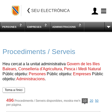
SEU ELECTRÒNICA
PERSONES
EMPRESES
ADMINISTRACIONS
Procediments / Serveis
Heu cercat a la unitat administrativa
Govern de les Illes
Balears
,
Conselleria d'Agricultura, Pesca i Medi Natural
Públic objetiu:
Persones
Públic objetiu:
Empreses
Públic
objetiu:
Administracions
.
Torna a l'inici
496
Procediments / Serveis disponibles, mostra-me'n
10
20
50
per pàgina.