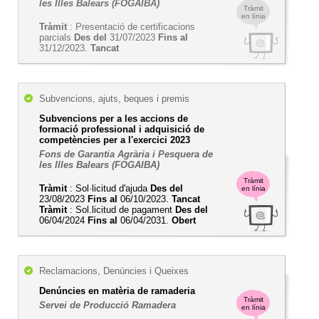
les Illes Balears (FOGAIBA)
Tràmit
en línia
Tràmit
: Presentació de certificacions
parcials
Des del
31/07/2023
Fins al
31/12/2023.
Tancat
Subvencions, ajuts, beques i premis
Subvencions per a les accions de
formació professional i adquisició de
competències per a l'exercici 2023
Fons de Garantia Agrària i Pesquera de
les Illes Balears (FOGAIBA)
Tràmit
Tràmit
: Sol·licitud d'ajuda
Des del
en línia
23/08/2023
Fins al
06/10/2023.
Tancat
Tràmit
: Sol.licitud de pagament
Des del
06/04/2024
Fins al
06/04/2031.
Obert
Reclamacions, Denúncies i Queixes
Denúncies en matèria de ramaderia
Tràmit
Servei de Producció Ramadera
en línia