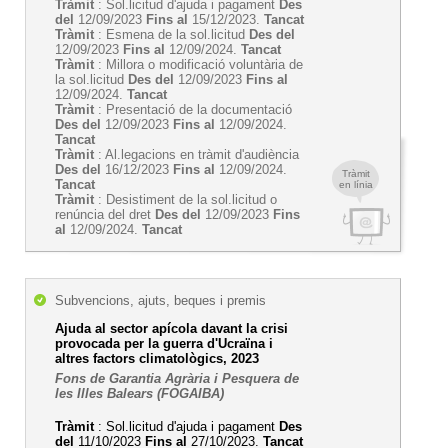
Tràmit
: Sol.licitud d'ajuda i pagament
Des
del
12/09/2023
Fins al
15/12/2023.
Tancat
Tràmit
: Esmena de la sol.licitud
Des del
12/09/2023
Fins al
12/09/2024.
Tancat
Tràmit
: Millora o modificació voluntària de
la sol.licitud
Des del
12/09/2023
Fins al
12/09/2024.
Tancat
Tràmit
: Presentació de la documentació
Des del
12/09/2023
Fins al
12/09/2024.
Tancat
Tràmit
: Al.legacions en tràmit d'audiència
Des del
16/12/2023
Fins al
12/09/2024.
Tràmit
Tancat
en línia
Tràmit
: Desistiment de la sol.licitud o
renúncia del dret
Des del
12/09/2023
Fins
al
12/09/2024.
Tancat
Subvencions, ajuts, beques i premis
Ajuda al sector apícola davant la crisi
provocada per la guerra d'Ucraïna i
altres factors climatològics, 2023
Fons de Garantia Agrària i Pesquera de
les Illes Balears (FOGAIBA)
Tràmit
: Sol.licitud d'ajuda i pagament
Des
del
11/10/2023
Fins al
27/10/2023.
Tancat