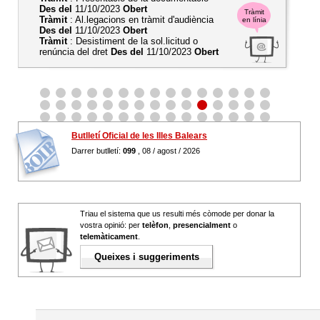
Des del
11/10/2023
Obert
Tràmit
Tràmit
: Al.legacions en tràmit d'audiència
en línia
Des del
11/10/2023
Obert
Tràmit
: Desistiment de la sol.licitud o
renúncia del dret
Des del
11/10/2023
Obert
Butlletí Oficial de les Illes Balears
Darrer butlletí:
099
, 08 / agost / 2026
Triau el sistema que us resulti més còmode per donar la
vostra opinió: per
telèfon
,
presencialment
o
telemàticament
.
Queixes i suggeriments