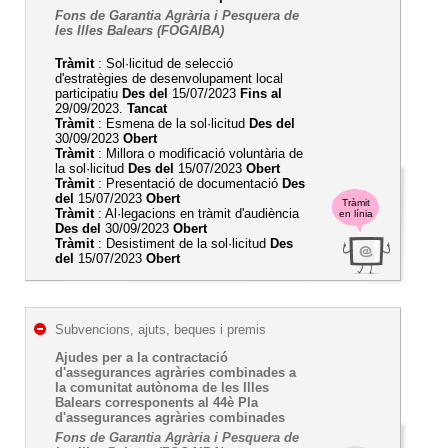
Fons de Garantia Agrària i Pesquera de
les Illes Balears (FOGAIBA)
Tràmit
: Sol·licitud de selecció
d'estratègies de desenvolupament local
participatiu
Des del
15/07/2023
Fins al
29/09/2023.
Tancat
Tràmit
: Esmena de la sol·licitud
Des del
30/09/2023
Obert
Tràmit
: Millora o modificació voluntària de
la sol·licitud
Des del
15/07/2023
Obert
Tràmit
: Presentació de documentació
Des
del
15/07/2023
Obert
Tràmit
Tràmit
: Al·legacions en tràmit d'audiència
en línia
Des del
30/09/2023
Obert
Tràmit
: Desistiment de la sol·licitud
Des
del
15/07/2023
Obert
Subvencions, ajuts, beques i premis
Ajudes per a la contractació
d'assegurances agràries combinades a
la comunitat autònoma de les Illes
Balears corresponents al 44è Pla
d'assegurances agràries combinades
Fons de Garantia Agrària i Pesquera de