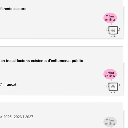
erents sectors
Tràmit
en línia
 en instal·lacions existents d'enllumenat públic
Tràmit
en línia
24.
Tancat
a 2025, 2026 i 2027
Tràmit
en línia