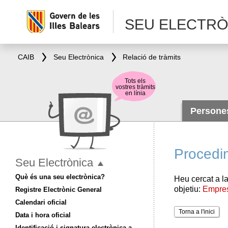
SEU ELECTRÒ
CAIB
Seu Electrònica
Relació de tràmits
Tots els
vostres tràmits
en línia
Person
Procedi
Seu Electrònica
Què és una seu electrònica?
Heu cercat a la
objetiu:
Empre
Registre Electrònic General
Calendari oficial
Torna a l'inici
Data i hora oficial
Identificació i signatura electrònica a