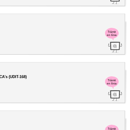
Tràmit
en línia
CA's (UDIT-168)
Tràmit
en línia
Tràmit