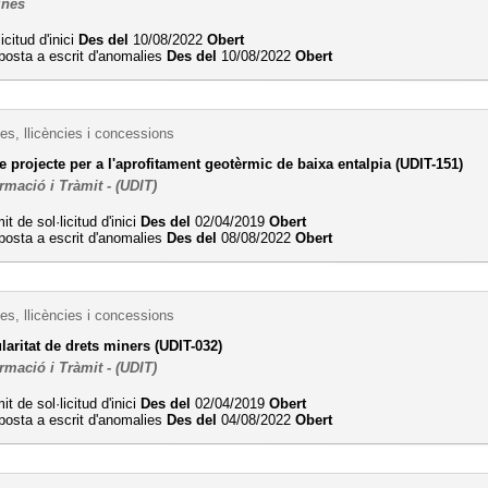
ines
icitud d'inici
Des del
10/08/2022
Obert
posta a escrit d'anomalies
Des del
10/08/2022
Obert
es, llicències i concessions
 projecte per a l'aprofitament geotèrmic de baixa entalpia (UDIT-151)
ormació i Tràmit - (UDIT)
it de sol·licitud d'inici
Des del
02/04/2019
Obert
posta a escrit d'anomalies
Des del
08/08/2022
Obert
es, llicències i concessions
ularitat de drets miners (UDIT-032)
ormació i Tràmit - (UDIT)
it de sol·licitud d'inici
Des del
02/04/2019
Obert
posta a escrit d'anomalies
Des del
04/08/2022
Obert