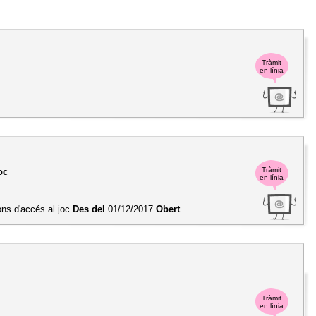
Tràmit
en línia
Tràmit
oc
en línia
ions d'accés al joc
Des del
01/12/2017
Obert
Tràmit
en línia