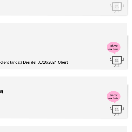
Tràmit
en línia
edient tancat)
Des del
01/10/2024
Obert
8)
Tràmit
en línia