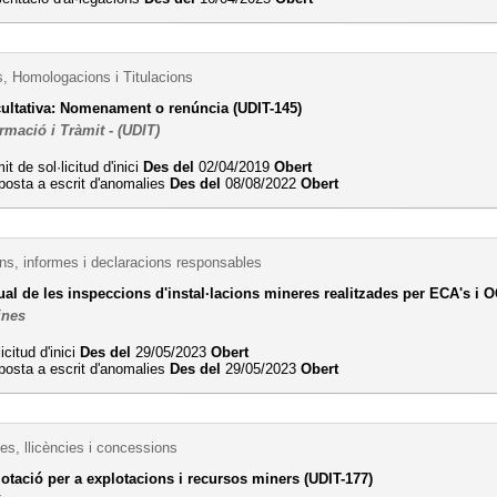
s, Homologacions i Titulacions
cultativa: Nomenament o renúncia (UDIT-145)
ormació i Tràmit - (UDIT)
it de sol·licitud d'inici
Des del
02/04/2019
Obert
posta a escrit d'anomalies
Des del
08/08/2022
Obert
s, informes i declaracions responsables
l de les inspeccions d'instal·lacions mineres realitzades per ECA's i O
ines
icitud d'inici
Des del
29/05/2023
Obert
posta a escrit d'anomalies
Des del
29/05/2023
Obert
es, llicències i concessions
lotació per a explotacions i recursos miners (UDIT-177)