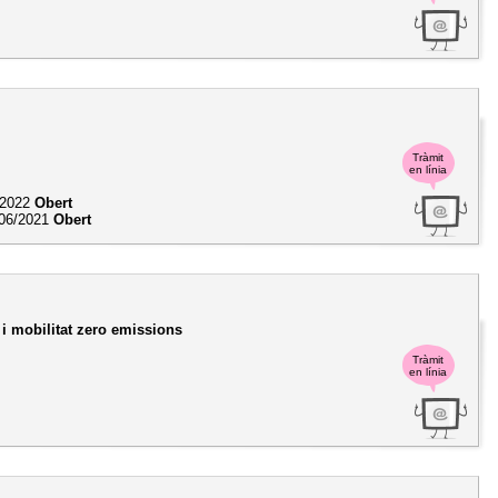
Tràmit
en línia
/2022
Obert
06/2021
Obert
i mobilitat zero emissions
Tràmit
en línia