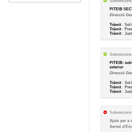
Subvencions,
PITEIB SEC
Direcció Gen
Tràmit
: Sol·
Tràmit
: Pre
Tràmit
: Just
Subvencions,
PITEIB: subv
exterior
Direcció Gen
Tràmit
: Sol·
Tràmit
: Pre
Tràmit
: Just
Subvencions,
Ajuts per a 
Servei d'Em