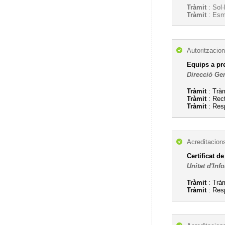
Tràmit
: Sol·
Tràmit
: Esme
Autoritzacion
Equips a pre
Direcció Gen
Tràmit
: Tràm
Tràmit
: Rect
Tràmit
: Resp
Acreditacion
Certificat d
Unitat d'Inf
Tràmit
: Tràm
Tràmit
: Res