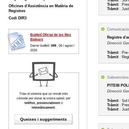
Tràmit
: Sol·
Tràmit
: Pre
Oficines d'Assistència en Matèria de
Tràmit
: Just
Registres
Codi DIR3
Comunicacion
Butlletí Oficial de les Illes
Registre d'a
Balears
Direcció Gen
Darrer butlletí:
098
, 06 / agost /
2026
Tràmit
: Pre-
Tràmit
: Regi
Subvencions,
PITEIB POLI
Direcció Gen
Triau el sistema que us resulti més
còmode per donar la vostra opinió: per
Tràmit
: Sol·
telèfon
,
presencialment
o
Tràmit
: Pre
telemàticament
.
Tràmit
: Just
Queixes i suggeriments