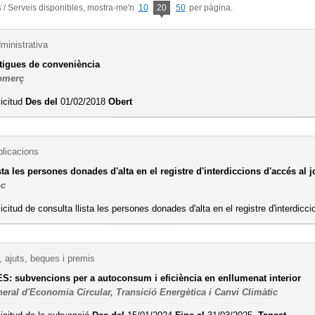
/ Serveis disponibles, mostra-me'n
10
20
50
per pàgina.
ministrativa
otigues de conveniència
omerç
licitud
Des del
01/02/2018
Obert
blicacions
sta les persones donades d'alta en el registre d'interdiccions d'accés al j
oc
licitud de consulta llista les persones donades d'alta en el registre d'interdicc
 ajuts, beques i premis
S: subvencions per a autoconsum i eficiència en enllumenat interior
eral d'Economia Circular, Transició Energètica i Canvi Climàtic