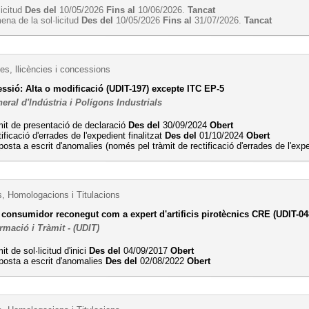
licitud
Des del
10/05/2026
Fins al
10/06/2026.
Tancat
na de la sol·licitud
Des del
10/05/2026
Fins al
31/07/2026.
Tancat
es, llicències i concessions
ssió: Alta o modificació (UDIT-197) excepte ITC EP-5
eral d'Indústria i Polígons Industrials
it de presentació de declaració
Des del
30/09/2024
Obert
ificació d'errades de l'expedient finalitzat
Des del
01/10/2024
Obert
osta a escrit d'anomalies (només pel tràmit de rectificació d'errades de l'exp
s, Homologacions i Titulacions
e consumidor reconegut com a expert d'artificis pirotècnics CRE (UDIT-04
ormació i Tràmit - (UDIT)
it de sol·licitud d'inici
Des del
04/09/2017
Obert
posta a escrit d'anomalies
Des del
02/08/2022
Obert