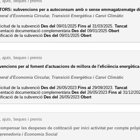
 ajuts, beques i premis
TORS: subvencions per a autoconsum amb o sense emmagatzematge dif
eral d'Economia Circular, Transició Energètica i Canvi Climàtic
licitud de la subvenció
Des del
09/01/2025
Fins al
31/03/2025.
Tancat
sentació documentació complementària
Des del
09/01/2025
Obert
ificació de la subvenció
Des del
09/01/2025
Obert
 ajuts, beques i premis
encions per al foment d'actuacions de millora de l'eficiència energètica
eral d'Economia Circular, Transició Energètica i Canvi Climàtic
licitud de la subvenció
Des del
26/05/2023
Fins al
29/09/2023.
Tancat
sentació documentació complementària
Des del
26/05/2023
Fins al
31/12/20
ificació de la subvenció
Des del
26/05/2023
Obert
 ajuts, beques i premis
compensar les despeses de cotització per inici activitat per compte pròpi
prenedoria i Economia Social