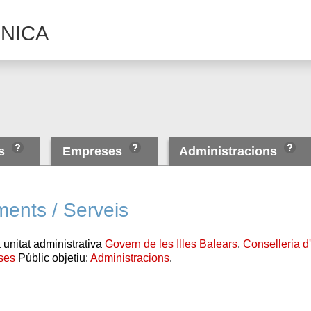
NICA
es
Empreses
Administracions
ments / Serveis
 unitat administrativa
Govern de les Illes Balears
,
Conselleria 
ses
Públic objetiu:
Administracions
.