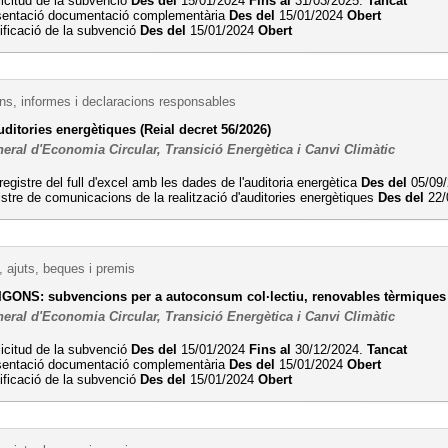
licitud de la subvenció
Des del
15/01/2024
Fins al
31/03/2025.
Tancat
sentació documentació complementària
Des del
15/01/2024
Obert
ificació de la subvenció
Des del
15/01/2024
Obert
s, informes i declaracions responsables
uditories energètiques (Reial decret 56/2026)
eral d'Economia Circular, Transició Energètica i Canvi Climàtic
registre del full d'excel amb les dades de l'auditoria energètica
Des del
05/09
stre de comunicacions de la realització d'auditories energètiques
Des del
22/
 ajuts, beques i premis
GONS: subvencions per a autoconsum col·lectiu, renovables tèrmiques 
eral d'Economia Circular, Transició Energètica i Canvi Climàtic
licitud de la subvenció
Des del
15/01/2024
Fins al
30/12/2024.
Tancat
sentació documentació complementària
Des del
15/01/2024
Obert
ificació de la subvenció
Des del
15/01/2024
Obert