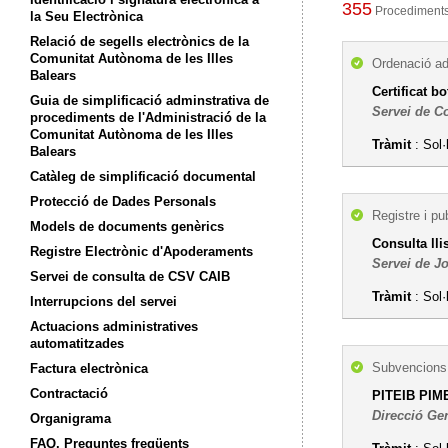
355
Procediments 
la Seu Electrònica
Relació de segells electrònics de la
Comunitat Autònoma de les Illes
Ordenació ad
Balears
Certificat b
Guia de simplificació adminstrativa de
Servei de C
procediments de l'Administració de la
Comunitat Autònoma de les Illes
Tràmit
: Sol·
Balears
Catàleg de simplificació documental
Protecció de Dades Personals
Registre i pu
Models de documents genèrics
Consulta lli
Registre Electrònic d'Apoderaments
Servei de J
Servei de consulta de CSV CAIB
Tràmit
: Sol·
Interrupcions del servei
Actuacions administratives
automatitzades
Subvencions,
Factura electrònica
Contractació
PITEIB PIME
Direcció Gen
Organigrama
FAQ. Preguntes freqüents