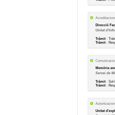
Acreditacion
Direcció Fa
Unitat d'Inf
Tràmit
: Tràm
Tràmit
: Res
Comunicacion
Memòria anua
Servei de M
Tràmit
: Sol·l
Tràmit
: Res
Autoritzacion
Unitat d'exp