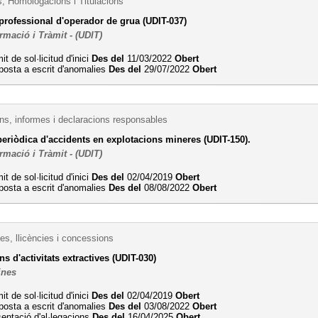
s, Homologacions i Titulacions
professional d'operador de grua (UDIT-037)
ormació i Tràmit - (UDIT)
it de sol·licitud d'inici
Des del
11/03/2022
Obert
posta a escrit d'anomalies
Des del
29/07/2022
Obert
s, informes i declaracions responsables
periòdica d'accidents en explotacions mineres (UDIT-150).
ormació i Tràmit - (UDIT)
it de sol·licitud d'inici
Des del
02/04/2019
Obert
posta a escrit d'anomalies
Des del
08/08/2022
Obert
es, llicències i concessions
ns d'activitats extractives (UDIT-030)
ines
it de sol·licitud d'inici
Des del
02/04/2019
Obert
posta a escrit d'anomalies
Des del
03/08/2022
Obert
entació d'al·legacions
Des del
16/04/2025
Obert