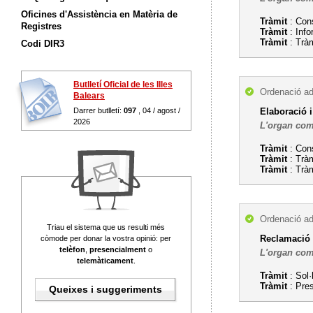
Oficines d'Assistència en Matèria de
Tràmit
: Con
Registres
Tràmit
: Info
Tràmit
: Tràm
Codi DIR3
Butlletí Oficial de les Illes
Ordenació ad
Balears
Darrer butlletí:
097
, 04 / agost /
Elaboració i
2026
L'organ com
Tràmit
: Con
Tràmit
: Tràm
Tràmit
: Tràm
Ordenació ad
Triau el sistema que us resulti més
Reclamació 
còmode per donar la vostra opinió: per
telèfon
,
presencialment
o
L'organ com
telemàticament
.
Tràmit
: Sol·
Tràmit
: Pres
Queixes i suggeriments