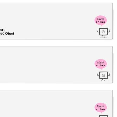
Tràmit
en línia
ert
020
Obert
Tràmit
en línia
Tràmit
en línia