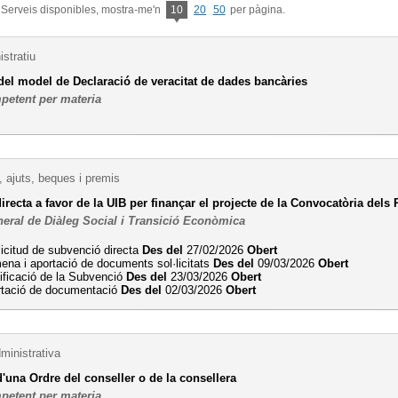
 Serveis disponibles, mostra-me'n
10
20
50
per pàgina.
stratiu
del model de Declaració de veracitat de dades bancàries
petent per materia
 ajuts, beques i premis
recta a favor de la UIB per finançar el projecte de la Convocatòria del
neral de Diàleg Social i Transició Econòmica
licitud de subvenció directa
Des del
27/02/2026
Obert
na i aportació de documents sol·licitats
Des del
09/03/2026
Obert
ificació de la Subvenció
Des del
23/03/2026
Obert
rtació de documentació
Des del
02/03/2026
Obert
ministrativa
'una Ordre del conseller o de la consellera
petent per materia