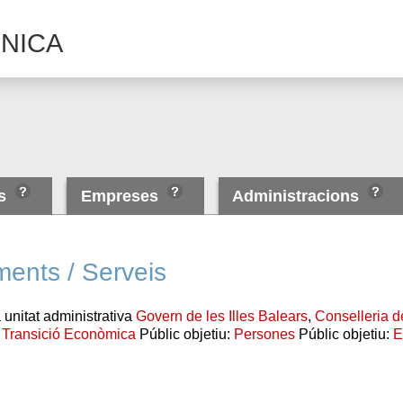
NICA
es
Empreses
Administracions
ments / Serveis
 unitat administrativa
Govern de les Illes Balears
,
Conselleria d
i Transició Econòmica
Públic objetiu:
Persones
Públic objetiu:
E