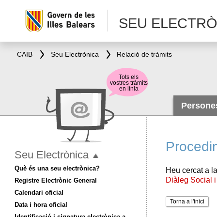
SEU ELECTRÒ
CAIB
Seu Electrònica
Relació de tràmits
Tots els
vostres tràmits
en línia
Person
Procedi
Seu Electrònica
Què és una seu electrònica?
Heu cercat a la
Diàleg Social 
Registre Electrònic General
Calendari oficial
Torna a l'inici
Data i hora oficial
Identificació i signatura electrònica a