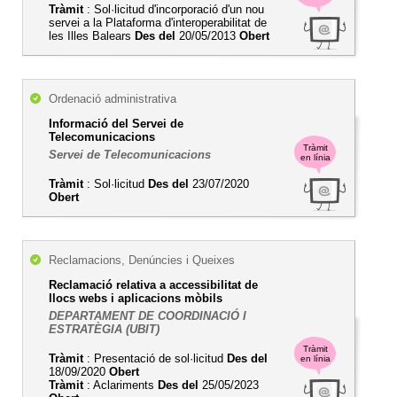
Tràmit
: Sol·licitud d'incorporació d'un nou
servei a la Plataforma d'interoperabilitat de
les Illes Balears
Des del
20/05/2013
Obert
Ordenació administrativa
Informació del Servei de
Telecomunicacions
Tràmit
Servei de Telecomunicacions
en línia
Tràmit
: Sol·licitud
Des del
23/07/2020
Obert
Reclamacions, Denúncies i Queixes
Reclamació relativa a accessibilitat de
llocs webs i aplicacions mòbils
DEPARTAMENT DE COORDINACIÓ I
ESTRATÈGIA (UBIT)
Tràmit
Tràmit
: Presentació de sol·licitud
Des del
en línia
18/09/2020
Obert
Tràmit
: Aclariments
Des del
25/05/2023