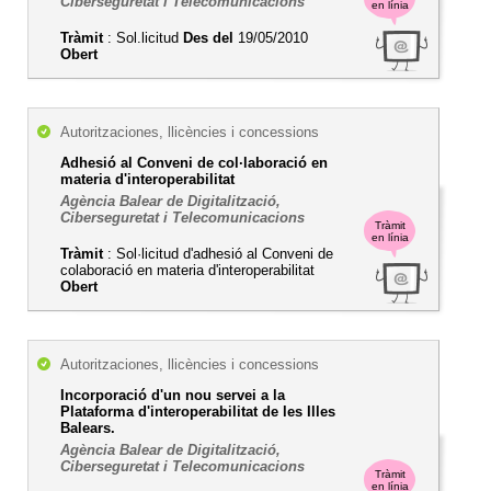
Ciberseguretat i Telecomunicacions
en línia
Tràmit
: Sol.licitud
Des del
19/05/2010
Obert
Autoritzaciones, llicències i concessions
Adhesió al Conveni de col·laboració en
materia d'interoperabilitat
Agència Balear de Digitalització,
Ciberseguretat i Telecomunicacions
Tràmit
en línia
Tràmit
: Sol·licitud d'adhesió al Conveni de
colaboració en materia d'interoperabilitat
Obert
Autoritzaciones, llicències i concessions
Incorporació d'un nou servei a la
Plataforma d'interoperabilitat de les Illes
Balears.
Agència Balear de Digitalització,
Ciberseguretat i Telecomunicacions
Tràmit
en línia