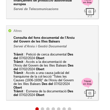
finançament de producció audiovisual
en línia
europea
Servei de Telecomunicacions
Altres
Consulta del fons documental de l'Arxiu
del Govern de les Illes Balears
Servei d'Arxiu i Gestió Documental
Tràmit
: Petició de cerca documental
Des
del
07/02/2024
Obert
Tràmit
: Accés a la documentació de
l'Arxiu del Govern de les Illes Balears
Des
del
07/02/2024
Obert
Tràmit
: Accés a una causa judicial del
franquisme de la col·lecció "Totes les
Causes (1936-1939)" de l'Arxiu del Govern
Tràmit
de les Illes Balears
Des del
07/02/2024
en línia
Obert
Tràmit
: Esmena de la documentació
Des
del
07/02/2024
Obert