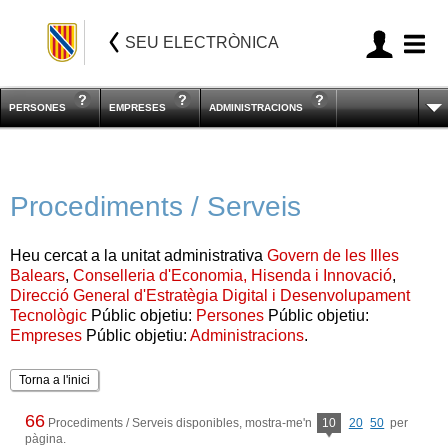
SEU ELECTRÒNICA
PERSONES
EMPRESES
ADMINISTRACIONS
Procediments / Serveis
Heu cercat a la unitat administrativa
Govern de les Illes
Balears
,
Conselleria d'Economia, Hisenda i Innovació
,
Direcció General d'Estratègia Digital i Desenvolupament
Tecnològic
Públic objetiu:
Persones
Públic objetiu:
Empreses
Públic objetiu:
Administracions
.
Torna a l'inici
66
Procediments / Serveis disponibles, mostra-me'n
10
20
50
per
pàgina.